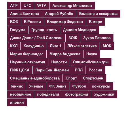
ATP
UFC
WTA
Александр Мясников
Алина Загитова
Андрей Рублёв
Болезни и лекарства
ВОЗ
В России
Владимир Федотов
В мире
Госдума
Группа - гость
Даниил Медведев
Диана Дэвис / Глеб Смолкин
ЗОЖ
Зухра Павлова
КХЛ
Клаудиньо
Лига 1
Лёгкая атлетика
МОК
Марио Фернандес
Мирра Андреева
Наука
Научные открытия
Новости
Олимпийские игры
ПФК ЦСКА
Пари Сен-Жермен
РПЛ
Россия
Смешанные единоборства
Спорт
Спортсмен
Теннис
Ученые
ФК Зенит
Футбол
конкурсы
необычное
победители
фотографии
художники
япония