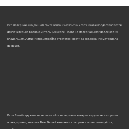
Все материалы на данном сайте взяты из открытых источников и предоставляются
исключительно в ознакомительных целях. Права на материалы принадлежат их
владельцам. Администрация сайта ответственности за содержание материала
не несет.
Если Вы обнаружили на нашем сайте материалы, которые нарушают авторские
права, принадлежащие Вам, Вашей компании или организации, пожалуйста,
сообщите нам.