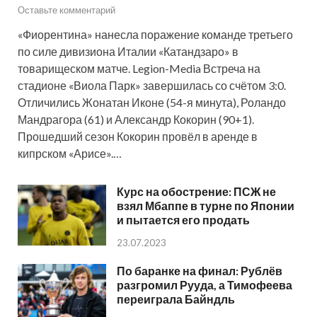
Оставьте комментарий
«Фиорентина» нанесла поражение команде третьего
по силе дивизиона Италии «Катандзаро» в
товарищеском матче. Legion-Media Встреча на
стадионе «Виола Парк» завершилась со счётом 3:0.
Отличились Жонатан Иконе (54-я минута), Роландо
Мандрагора (61) и Александр Кокорин (90+1).
Прошедший сезон Кокорин провёл в аренде в
кипрском «Арисе».…
Курс на обострение: ПСЖ не
взял Мбаппе в турне по Японии
и пытается его продать
23.07.2023
По баранке на финал: Рублёв
разгромил Рууда, а Тимофеева
переиграла Байндль