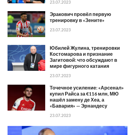
23.07.2023
Эракович провёл первую
тренировку в «Зените»
23.07.2023
Юбилей Жулина, тренировки
Костомарова и признание
Загитовой: что обсуждают в
мире фигурного катания
23.07.2023
Точечное усиление: «Арсенал»
купил Райса за €116 млн, МЮ
нашёл замену де Хеа, а
«Бавария» — Эрнандесу
23.07.2023