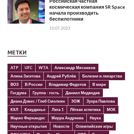
Российская частная
космическая компания SR Space
начала производить
беспилотники
10.07.2023
МЕТКИ
ATP
UFC
WTA
Александр Мясников
Алина Загитова
Андрей Рублёв
Болезни и лекарства
ВОЗ
В России
Владимир Федотов
В мире
Госдума
Группа - гость
Даниил Медведев
Диана Дэвис / Глеб Смолкин
ЗОЖ
Зухра Павлова
КХЛ
Клаудиньо
Лига 1
Лёгкая атлетика
МОК
Марио Фернандес
Мирра Андреева
Наука
Научные открытия
Новости
Олимпийские игры