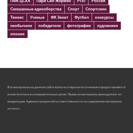
ПФК ЦСКА
Пари Сен-Жермен
РПЛ
Россия
Смешанные единоборства
Спорт
Спортсмен
Теннис
Ученые
ФК Зенит
Футбол
конкурсы
необычное
победители
фотографии
художники
япония
Все материалы на данном сайте взяты из открытых источников и предоставляются
исключительно в ознакомительных целях. Права на материалы принадлежат их
владельцам. Администрация сайта ответственности за содержание материала
не несет.