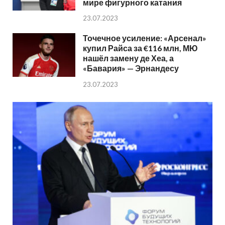
мире фигурного катания
23.07.2023
Точечное усиление: «Арсенал»
купил Райса за €116 млн, МЮ
нашёл замену де Хеа, а
«Бавария» — Эрнандесу
23.07.2023