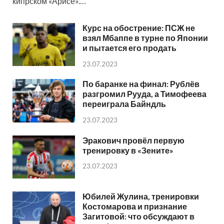
кипрском «Арисе».…
Курс на обострение: ПСЖ не
взял Мбаппе в турне по Японии
и пытается его продать
23.07.2023
По баранке на финал: Рублёв
разгромил Рууда, а Тимофеева
переиграла Байндль
23.07.2023
Эракович провёл первую
тренировку в «Зените»
23.07.2023
Юбилей Жулина, тренировки
Костомарова и признание
Загитовой: что обсуждают в