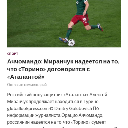
СПОРТ
Аччомандо: Миранчук надеется на то,
что «Торино» договорится с
«Аталантой»
Оставьте комментарий
Российский полузащитник «Аталанты» Алексей
Миранчук продолжает находиться в Турине.
globallookpress.com © Dmitry Golubovich По
информации журналиста Орацио Аччомандо,
россиянин надеется на то, что «Торино» сумеет