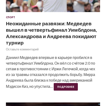
СПОРТ
Неожиданные развязки: Медведев
вышел в четвертьфинал Уимблдона,
Александрова и Андреева покидают
турнир
Оставьте комментарий
Даниил Медведев впервые в карьере пробился в
четвертьфинал Уимблдона. Он вёл со счётом 2:0 по
сетам в противостоянии с Иржи Легечкой, когда чех
из-за травмы отказался продолжить борьбу. Мирра
Андреева была близка к победе над американкой
Мэдисон Киз, но упустила…
ПОДРОБНЕЕ