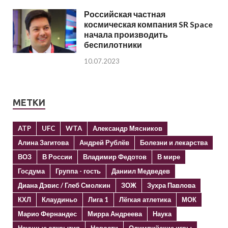
Российская частная
космическая компания SR Space
начала производить
беспилотники
10.07.2023
МЕТКИ
ATP
UFC
WTA
Александр Мясников
Алина Загитова
Андрей Рублёв
Болезни и лекарства
ВОЗ
В России
Владимир Федотов
В мире
Госдума
Группа - гость
Даниил Медведев
Диана Дэвис / Глеб Смолкин
ЗОЖ
Зухра Павлова
КХЛ
Клаудиньо
Лига 1
Лёгкая атлетика
МОК
Марио Фернандес
Мирра Андреева
Наука