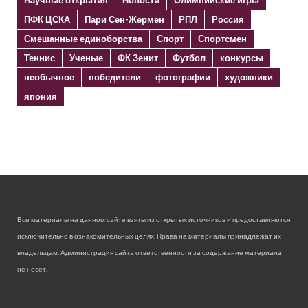
Научные открытия
Новости
Олимпийские игры
ПФК ЦСКА
Пари Сен-Жермен
РПЛ
Россия
Смешанные единоборства
Спорт
Спортсмен
Теннис
Ученые
ФК Зенит
Футбол
конкурсы
необычное
победители
фотографии
художники
япония
Все материалы на данном сайте взяты из открытых источников и предоставляются
исключительно в ознакомительных целях. Права на материалы принадлежат их
владельцам. Администрация сайта ответственности за содержание материала
не несет.