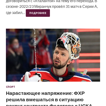
договориться с «Аталантой» на тему его перехода. В
сезоне-2022/23 Миранчук провёл 31 матч в Серии А,
где забил…
ПОДРОБНЕЕ
СПОРТ
Нарастающее напряжение: ФХР
решила вмешаться в ситуацию
вокруг контракта Федотова с ЦСКА