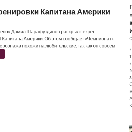
тренировки Капитана Америки
Дело» Дамил Шарафутдинов раскрыл секрет
 Капитана Америки. Об этом сообщает «Чемпионат».
О
персонажа похожи на любительские, так как он совсем
«
Е
т
«
M
з
О
м
А
К