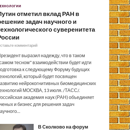
ЕХНОЛОГИИ
Путин отметил вклад РАН в
решение задач научного и
технологического суверенитета
России
ставьте комментарий
резидент выразил надежду, что в таком
самом тесном" взаимодействии будет идти
одготовка к следующему Форуму будущих
ехнологий, который будет посвящен
азвитию нейрокогнитивных биомедицинских
ехнологий МОСКВА, 13 июля. /ТАСС/.
оссийская академия наук (РАН) объединяет
ченых и бизнес для решения задач
аучного…
В Сколково на форум