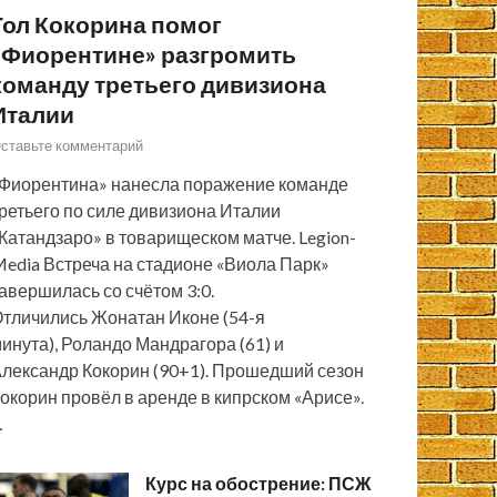
Гол Кокорина помог
«Фиорентине» разгромить
команду третьего дивизиона
Италии
ставьте комментарий
Фиорентина» нанесла поражение команде
ретьего по силе дивизиона Италии
Катандзаро» в товарищеском матче. Legion-
edia Встреча на стадионе «Виола Парк»
авершилась со счётом 3:0.
тличились Жонатан Иконе (54-я
инута), Роландо Мандрагора (61) и
лександр Кокорин (90+1). Прошедший сезон
окорин провёл в аренде в кипрском «Арисе».
…
Курс на обострение: ПСЖ