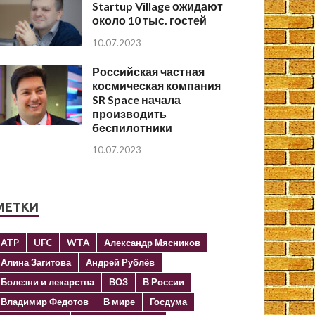
Startup Village ожидают
около 10 тыс. гостей
10.07.2023
Российская частная
космическая компания
SR Space начала
производить
беспилотники
10.07.2023
МЕТКИ
ATP
UFC
WTA
Александр Мясников
Алина Загитова
Андрей Рублёв
Болезни и лекарства
ВОЗ
В России
Владимир Федотов
В мире
Госдума