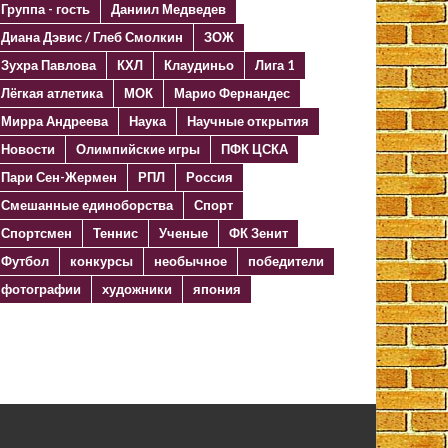
Группа - гость
Даниил Медведев
Диана Дэвис / Глеб Смолкин
ЗОЖ
Зухра Павлова
КХЛ
Клаудиньо
Лига 1
Лёгкая атлетика
МОК
Марио Фернандес
Мирра Андреева
Наука
Научные открытия
Новости
Олимпийские игры
ПФК ЦСКА
Пари Сен-Жермен
РПЛ
Россия
Смешанные единоборства
Спорт
Спортсмен
Теннис
Ученые
ФК Зенит
Футбол
конкурсы
необычное
победители
фотографии
художники
япония