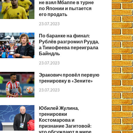
не взял Мбаппе в турне
по Японии и пытается
его продать
23.07.2023
По баранке на финал:
Рублёв разгромил Рууда,
а Тимофеева переиграла
Байндль
23.07.2023
Эракович провёл первую
тренировку в «Зените»
23.07.2023
Юбилей Жулина,
тренировки
Костомарова и
признание Загитовой:
что обсуждают в мире