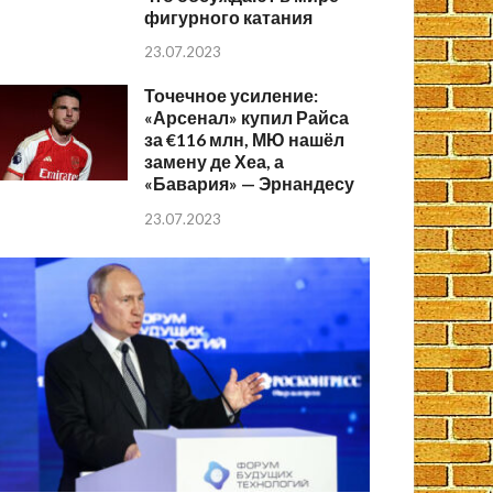
фигурного катания
23.07.2023
Точечное усиление:
«Арсенал» купил Райса
за €116 млн, МЮ нашёл
замену де Хеа, а
«Бавария» — Эрнандесу
23.07.2023