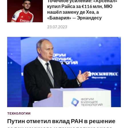
Точечное усиление: «Арсенал»
купил Райса за €116 млн, МЮ
нашёл замену де Хеа, а
«Бавария» — Эрнандесу
23.07.2023
ТЕХНОЛОГИИ
Путин отметил вклад РАН в решение