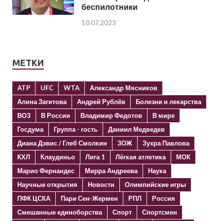
беспилотники
10.07.2023
МЕТКИ
ATP
UFC
WTA
Александр Мясников
Алина Загитова
Андрей Рублёв
Болезни и лекарства
ВОЗ
В России
Владимир Федотов
В мире
Госдума
Группа - гость
Даниил Медведев
Диана Дэвис / Глеб Смолкин
ЗОЖ
Зухра Павлова
КХЛ
Клаудиньо
Лига 1
Лёгкая атлетика
МОК
Марио Фернандес
Мирра Андреева
Наука
Научные открытия
Новости
Олимпийские игры
ПФК ЦСКА
Пари Сен-Жермен
РПЛ
Россия
Смешанные единоборства
Спорт
Спортсмен