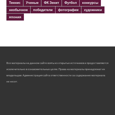
Теннис
Ученые
ФК Зенит
Футбол
конкурсы
необычное
победители
фотографии
художники
япония
Все материалы на данном сайте взяты из открытых источников и предоставляются
исключительно в ознакомительных целях. Права на материалы принадлежат их
владельцам. Администрация сайта ответственности за содержание материала
не несет.