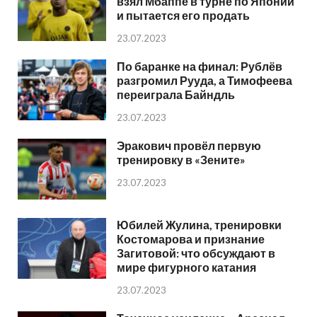
взял Мбаппе в турне по Японии
и пытается его продать
23.07.2023
По баранке на финал: Рублёв
разгромил Рууда, а Тимофеева
переиграла Байндль
23.07.2023
Эракович провёл первую
тренировку в «Зените»
23.07.2023
Юбилей Жулина, тренировки
Костомарова и признание
Загитовой: что обсуждают в
мире фигурного катания
23.07.2023