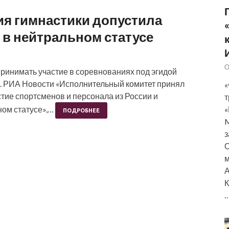
я гимнастики допустила
 в нейтральном статусе
О
принимать участие в соревнованиях под эгидой
. РИА Новости «Исполнительный комитет принял
«
тие спортсменов и персонала из России и
т
«
ном статусе»,…
ПОДРОБНЕЕ
M
з
О
м
А
К