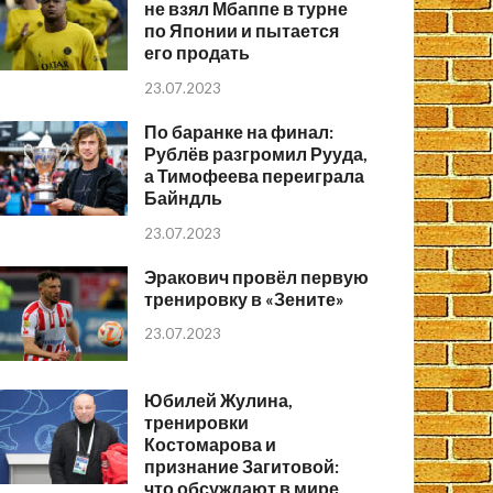
не взял Мбаппе в турне
по Японии и пытается
его продать
23.07.2023
По баранке на финал:
Рублёв разгромил Рууда,
а Тимофеева переиграла
Байндль
23.07.2023
Эракович провёл первую
тренировку в «Зените»
23.07.2023
Юбилей Жулина,
тренировки
Костомарова и
признание Загитовой:
что обсуждают в мире