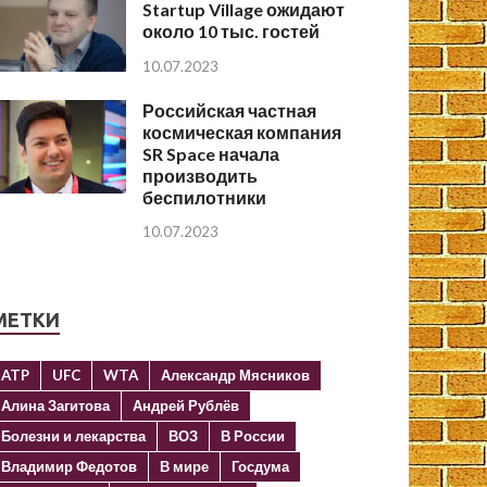
Startup Village ожидают
около 10 тыс. гостей
10.07.2023
Российская частная
космическая компания
SR Space начала
производить
беспилотники
10.07.2023
МЕТКИ
ATP
UFC
WTA
Александр Мясников
Алина Загитова
Андрей Рублёв
Болезни и лекарства
ВОЗ
В России
Владимир Федотов
В мире
Госдума