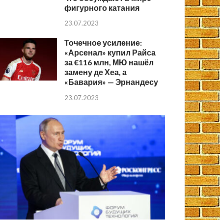
фигурного катания
23.07.2023
Точечное усиление:
«Арсенал» купил Райса
за €116 млн, МЮ нашёл
замену де Хеа, а
«Бавария» — Эрнандесу
23.07.2023