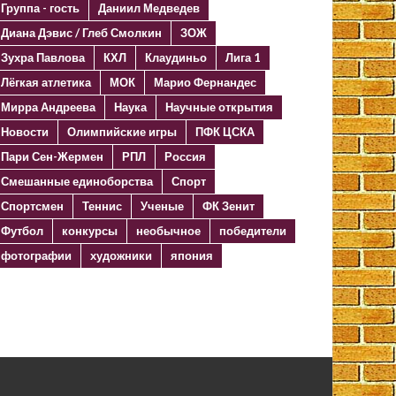
Группа - гость
Даниил Медведев
Диана Дэвис / Глеб Смолкин
ЗОЖ
Зухра Павлова
КХЛ
Клаудиньо
Лига 1
Лёгкая атлетика
МОК
Марио Фернандес
Мирра Андреева
Наука
Научные открытия
Новости
Олимпийские игры
ПФК ЦСКА
Пари Сен-Жермен
РПЛ
Россия
Смешанные единоборства
Спорт
Спортсмен
Теннис
Ученые
ФК Зенит
Футбол
конкурсы
необычное
победители
фотографии
художники
япония