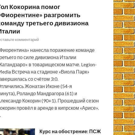
Гол Кокорина помог
«Фиорентине» разгромить
команду третьего дивизиона
Италии
ставьте комментарий
Фиорентина» нанесла поражение команде
ретьего по силе дивизиона Италии
Катандзаро» в товарищеском матче. Legion-
edia Встреча на стадионе «Виола Парк»
авершилась со счётом 3:0.
тличились Жонатан Иконе (54-я
инута), Роландо Мандрагора (61) и
лександр Кокорин (90+1). Прошедший сезон
окорин провёл в аренде в кипрском «Арисе».
…
Курс на обострение: ПСЖ