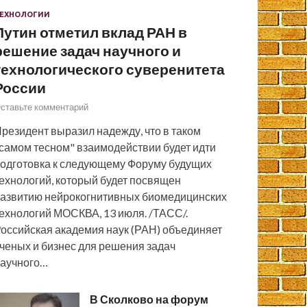
ЕХНОЛОГИИ
Путин отметил вклад РАН в
решение задач научного и
технологического суверенитета
России
ставьте комментарий
резидент выразил надежду, что в таком
самом тесном" взаимодействии будет идти
одготовка к следующему Форуму будущих
ехнологий, который будет посвящен
азвитию нейрокогнитивных биомедицинских
ехнологий МОСКВА, 13 июля. /ТАСС/.
оссийская академия наук (РАН) объединяет
ченых и бизнес для решения задач
аучного…
В Сколково на форум