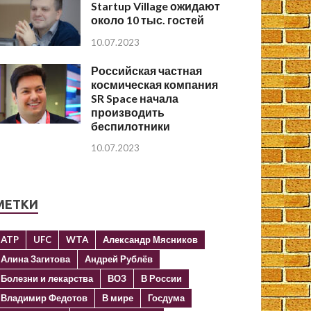
Startup Village ожидают
около 10 тыс. гостей
10.07.2023
Российская частная
космическая компания
SR Space начала
производить
беспилотники
10.07.2023
МЕТКИ
ATP
UFC
WTA
Александр Мясников
Алина Загитова
Андрей Рублёв
Болезни и лекарства
ВОЗ
В России
Владимир Федотов
В мире
Госдума