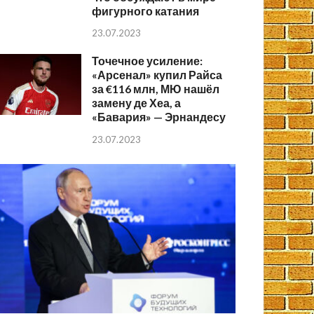
фигурного катания
23.07.2023
Точечное усиление:
«Арсенал» купил Райса
за €116 млн, МЮ нашёл
замену де Хеа, а
«Бавария» — Эрнандесу
23.07.2023