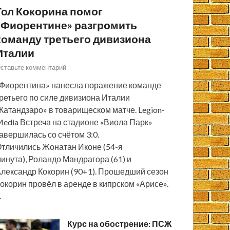
Гол Кокорина помог
«Фиорентине» разгромить
команду третьего дивизиона
Италии
ставьте комментарий
Фиорентина» нанесла поражение команде
ретьего по силе дивизиона Италии
Катандзаро» в товарищеском матче. Legion-
edia Встреча на стадионе «Виола Парк»
авершилась со счётом 3:0.
тличились Жонатан Иконе (54-я
инута), Роландо Мандрагора (61) и
лександр Кокорин (90+1). Прошедший сезон
окорин провёл в аренде в кипрском «Арисе».
…
Курс на обострение: ПСЖ