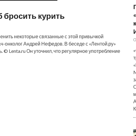
б бросить курить
менить некоторые связанные с этой привычкой
О
ач-онколог Андрей Нефедов. В беседе с «Лентой.ру»
«
. © Lenta.ru Он уточнил, что регулярное употребление
т
«
M
з
О
м
А
К