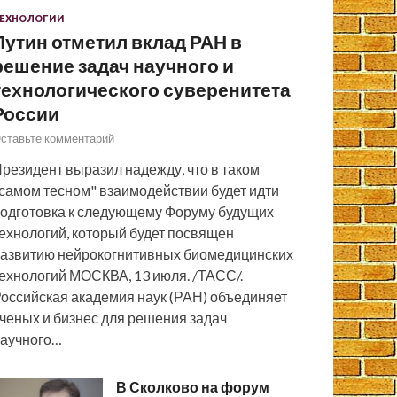
ЕХНОЛОГИИ
Путин отметил вклад РАН в
решение задач научного и
технологического суверенитета
России
ставьте комментарий
резидент выразил надежду, что в таком
самом тесном" взаимодействии будет идти
одготовка к следующему Форуму будущих
ехнологий, который будет посвящен
азвитию нейрокогнитивных биомедицинских
ехнологий МОСКВА, 13 июля. /ТАСС/.
оссийская академия наук (РАН) объединяет
ченых и бизнес для решения задач
аучного…
В Сколково на форум