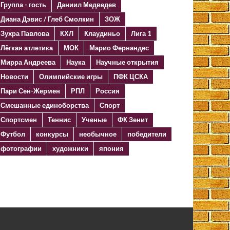
Группа - гость
Даниил Медведев
Диана Дэвис / Глеб Смолкин
ЗОЖ
Зухра Павлова
КХЛ
Клаудиньо
Лига 1
Лёгкая атлетика
МОК
Марио Фернандес
Мирра Андреева
Наука
Научные открытия
Новости
Олимпийские игры
ПФК ЦСКА
Пари Сен-Жермен
РПЛ
Россия
Смешанные единоборства
Спорт
Спортсмен
Теннис
Ученые
ФК Зенит
Футбол
конкурсы
необычное
победители
фотографии
художники
япония