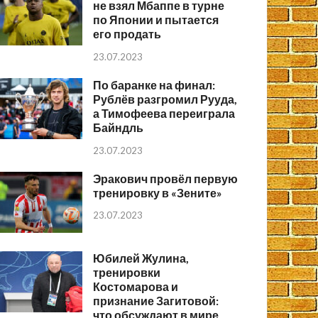
не взял Мбаппе в турне
по Японии и пытается
его продать
23.07.2023
По баранке на финал:
Рублёв разгромил Рууда,
а Тимофеева переиграла
Байндль
23.07.2023
Эракович провёл первую
тренировку в «Зените»
23.07.2023
Юбилей Жулина,
тренировки
Костомарова и
признание Загитовой:
что обсуждают в мире