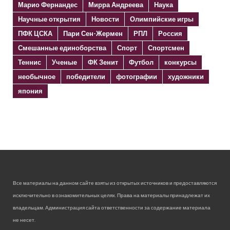
Марио Фернандес
Мирра Андреева
Наука
Научные открытия
Новости
Олимпийские игры
ПФК ЦСКА
Пари Сен-Жермен
РПЛ
Россия
Смешанные единоборства
Спорт
Спортсмен
Теннис
Ученые
ФК Зенит
Футбол
конкурсы
необычное
победители
фотографии
художники
япония
Все материалы на данном сайте взяты из открытых источников и предоставляются
исключительно в ознакомительных целях. Права на материалы принадлежат их
владельцам. Администрация сайта ответственности за содержание материала
не несет.