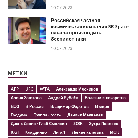
10.07.2023
Российская частная
космическая компания SR Space
начала производить
беспилотники
10.07.2023
МЕТКИ
ATP
UFC
WTA
Александр Мясников
Алина Загитова
Андрей Рублёв
Болезни и лекарства
ВОЗ
В России
Владимир Федотов
В мире
Госдума
Группа - гость
Даниил Медведев
Диана Дэвис / Глеб Смолкин
ЗОЖ
Зухра Павлова
КХЛ
Клаудиньо
Лига 1
Лёгкая атлетика
МОК