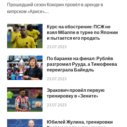
Прошедший сезон Кокорин провёл в аренде в
кипрском «Арисе».…
Курс на обострение: ПСЖ не
взял Мбаппе в турне по Японии
и пытается его продать
23.07.2023
По баранке на финал: Рублёв
разгромил Рууда, а Тимофеева
переиграла Байндль
23.07.2023
Эракович провёл первую
тренировку в «Зените»
23.07.2023
Юбилей Жулина, тренировки