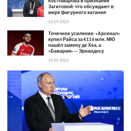
Костомарова и признание
Загитовой: что обсуждают в
мире фигурного катания
23.07.2023
Точечное усиление: «Арсенал»
купил Райса за €116 млн, МЮ
нашёл замену де Хеа, а
«Бавария» — Эрнандесу
23.07.2023