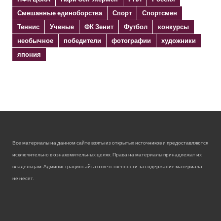
Смешанные единоборства
Спорт
Спортсмен
Теннис
Ученые
ФК Зенит
Футбол
конкурсы
необычное
победители
фотографии
художники
япония
Все материалы на данном сайте взяты из открытых источников и предоставляются
исключительно в ознакомительных целях. Права на материалы принадлежат их
владельцам. Администрация сайта ответственности за содержание материала
не несет.