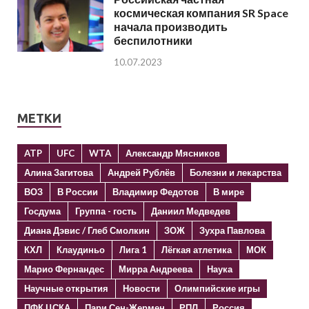
космическая компания SR Space
начала производить
беспилотники
10.07.2023
МЕТКИ
ATP
UFC
WTA
Александр Мясников
Алина Загитова
Андрей Рублёв
Болезни и лекарства
ВОЗ
В России
Владимир Федотов
В мире
Госдума
Группа - гость
Даниил Медведев
Диана Дэвис / Глеб Смолкин
ЗОЖ
Зухра Павлова
КХЛ
Клаудиньо
Лига 1
Лёгкая атлетика
МОК
Марио Фернандес
Мирра Андреева
Наука
Научные открытия
Новости
Олимпийские игры
ПФК ЦСКА
Пари Сен-Жермен
РПЛ
Россия