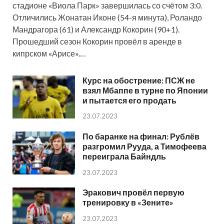
стадионе «Виола Парк» завершилась со счётом 3:0.
Отличились Жонатан Иконе (54-я минута), Роландо
Мандрагора (61) и Александр Кокорин (90+1).
Прошедший сезон Кокорин провёл в аренде в
кипрском «Арисе».…
Курс на обострение: ПСЖ не
взял Мбаппе в турне по Японии
и пытается его продать
23.07.2023
По баранке на финал: Рублёв
разгромил Рууда, а Тимофеева
переиграла Байндль
23.07.2023
Эракович провёл первую
тренировку в «Зените»
23.07.2023