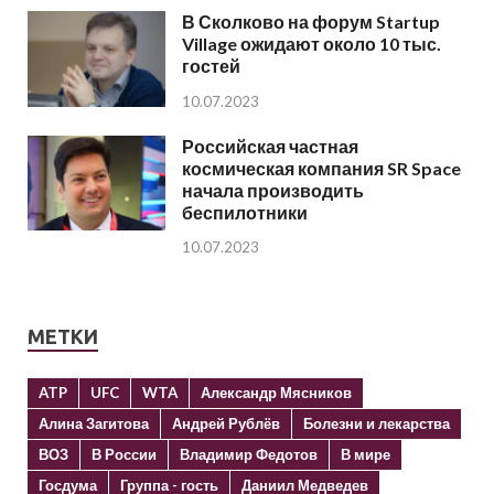
В Сколково на форум Startup
Village ожидают около 10 тыс.
гостей
10.07.2023
Российская частная
космическая компания SR Space
начала производить
беспилотники
10.07.2023
МЕТКИ
ATP
UFC
WTA
Александр Мясников
Алина Загитова
Андрей Рублёв
Болезни и лекарства
ВОЗ
В России
Владимир Федотов
В мире
Госдума
Группа - гость
Даниил Медведев