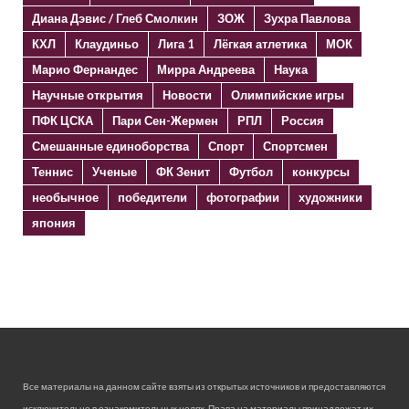
Диана Дэвис / Глеб Смолкин
ЗОЖ
Зухра Павлова
КХЛ
Клаудиньо
Лига 1
Лёгкая атлетика
МОК
Марио Фернандес
Мирра Андреева
Наука
Научные открытия
Новости
Олимпийские игры
ПФК ЦСКА
Пари Сен-Жермен
РПЛ
Россия
Смешанные единоборства
Спорт
Спортсмен
Теннис
Ученые
ФК Зенит
Футбол
конкурсы
необычное
победители
фотографии
художники
япония
Все материалы на данном сайте взяты из открытых источников и предоставляются
исключительно в ознакомительных целях. Права на материалы принадлежат их