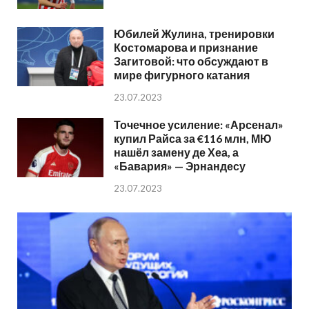
Юбилей Жулина, тренировки
Костомарова и признание
Загитовой: что обсуждают в
мире фигурного катания
23.07.2023
Точечное усиление: «Арсенал»
купил Райса за €116 млн, МЮ
нашёл замену де Хеа, а
«Бавария» — Эрнандесу
23.07.2023