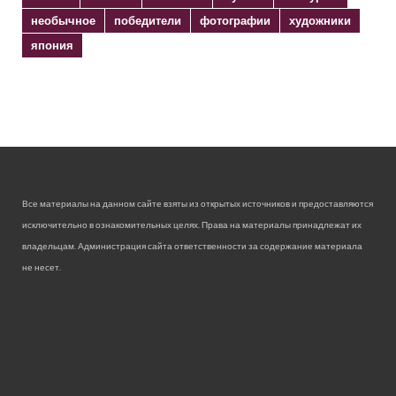
необычное
победители
фотографии
художники
япония
Все материалы на данном сайте взяты из открытых источников и предоставляются
исключительно в ознакомительных целях. Права на материалы принадлежат их
владельцам. Администрация сайта ответственности за содержание материала
не несет.