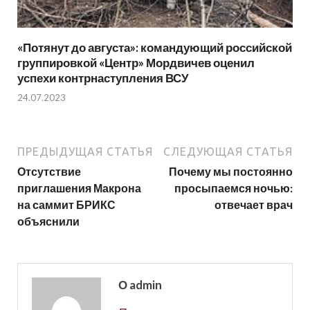
«Потянут до августа»: командующий российской
группировкой «Центр» Мордвичев оценил
успехи контрнаступления ВСУ
24.07.2023
ПРЕДЫДУЩАЯ СТАТЬЯ
СЛЕДУЮЩАЯ СТАТЬЯ
Отсутствие
Почему мы постоянно
приглашения Макрона
просыпаемся ночью:
на саммит БРИКС
отвечает врач
объяснили
О admin