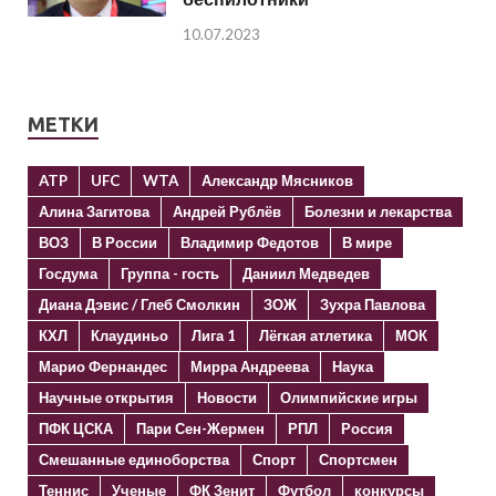
10.07.2023
МЕТКИ
ATP
UFC
WTA
Александр Мясников
Алина Загитова
Андрей Рублёв
Болезни и лекарства
ВОЗ
В России
Владимир Федотов
В мире
Госдума
Группа - гость
Даниил Медведев
Диана Дэвис / Глеб Смолкин
ЗОЖ
Зухра Павлова
КХЛ
Клаудиньо
Лига 1
Лёгкая атлетика
МОК
Марио Фернандес
Мирра Андреева
Наука
Научные открытия
Новости
Олимпийские игры
ПФК ЦСКА
Пари Сен-Жермен
РПЛ
Россия
Смешанные единоборства
Спорт
Спортсмен
Теннис
Ученые
ФК Зенит
Футбол
конкурсы