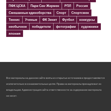
ПФК ЦСКА
Пари Сен-Жермен
РПЛ
Россия
Смешанные единоборства
Спорт
Спортсмен
Теннис
Ученые
ФК Зенит
Футбол
конкурсы
необычное
победители
фотографии
художники
япония
Все материалы на данном сайте взяты из открытых источников и предоставляются
исключительно в ознакомительных целях. Права на материалы принадлежат их
владельцам. Администрация сайта ответственности за содержание материала
не несет.