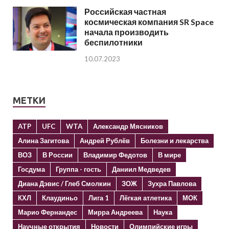
Российская частная
космическая компания SR Space
начала производить
беспилотники
10.07.2023
МЕТКИ
ATP
UFC
WTA
Александр Мясников
Алина Загитова
Андрей Рублёв
Болезни и лекарства
ВОЗ
В России
Владимир Федотов
В мире
Госдума
Группа - гость
Даниил Медведев
Диана Дэвис / Глеб Смолкин
ЗОЖ
Зухра Павлова
КХЛ
Клаудиньо
Лига 1
Лёгкая атлетика
МОК
Марио Фернандес
Мирра Андреева
Наука
Научные открытия
Новости
Олимпийские игры