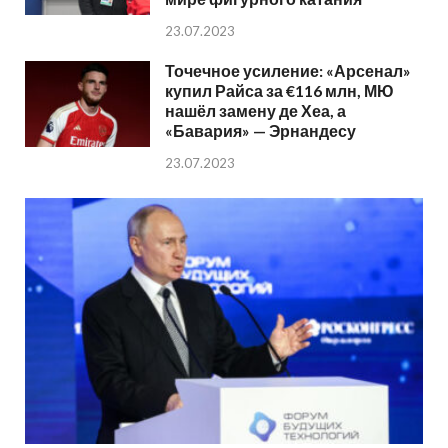
23.07.2023
Точечное усиление: «Арсенал»
купил Райса за €116 млн, МЮ
нашёл замену де Хеа, а
«Бавария» — Эрнандесу
23.07.2023