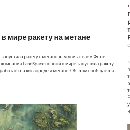
Т
 в мире ракету на метане
О
П
 запустила ракету с метановым двигателем Фото:
"
я компания LandSpace первой в мире запустила ракету
п
 работает на кислороде и метане. Об этом сообщается
т
р
т
Р
у
н