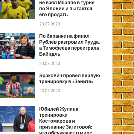
не взял Мбаппе в турне
по Японии и пытается
его продать
23.07.2023
По баранке на финал:
Рублёв разгромил Рууда,
а Тимофеева переиграла
Байндль
23.07.2023
Эракович провёл первую
тренировку в «Зените»
23.07.2023
Юбилей Жулина,
тренировки
Костомарова и
признание Загитовой:
что обсуждают в мире