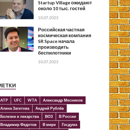
Startup Village ожидают
около 10 тыс. гостей
10.07.2023
Российская частная
космическая компания
SR Space начала
производить
беспилотники
10.07.2023
МЕТКИ
ATP
UFC
WTA
Александр Мясников
Алина Загитова
Андрей Рублёв
Болезни и лекарства
ВОЗ
В России
Владимир Федотов
В мире
Госдума