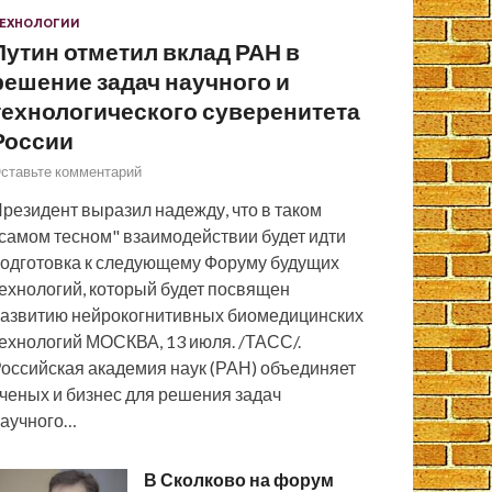
ЕХНОЛОГИИ
Путин отметил вклад РАН в
решение задач научного и
технологического суверенитета
России
ставьте комментарий
резидент выразил надежду, что в таком
самом тесном" взаимодействии будет идти
одготовка к следующему Форуму будущих
ехнологий, который будет посвящен
азвитию нейрокогнитивных биомедицинских
ехнологий МОСКВА, 13 июля. /ТАСС/.
оссийская академия наук (РАН) объединяет
ченых и бизнес для решения задач
аучного…
В Сколково на форум