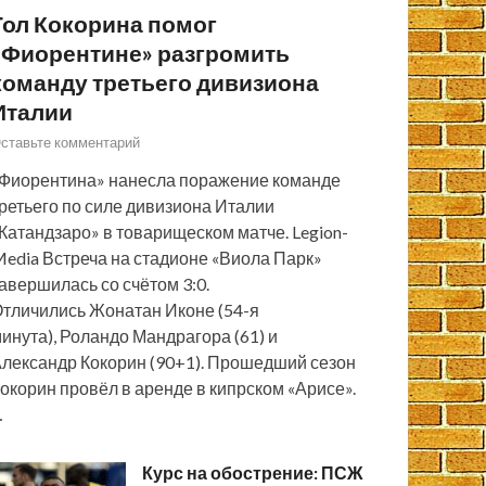
Гол Кокорина помог
«Фиорентине» разгромить
команду третьего дивизиона
Италии
ставьте комментарий
Фиорентина» нанесла поражение команде
ретьего по силе дивизиона Италии
Катандзаро» в товарищеском матче. Legion-
edia Встреча на стадионе «Виола Парк»
авершилась со счётом 3:0.
тличились Жонатан Иконе (54-я
инута), Роландо Мандрагора (61) и
лександр Кокорин (90+1). Прошедший сезон
окорин провёл в аренде в кипрском «Арисе».
…
Курс на обострение: ПСЖ