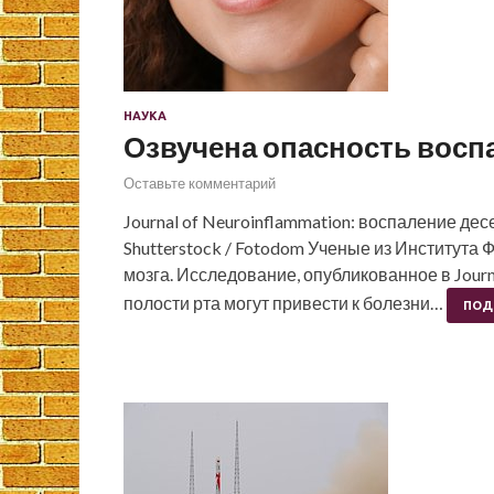
НАУКА
Озвучена опасность восп
Оставьте комментарий
Journal of Neuroinflammation: воспаление дес
Shutterstock / Fotodom Ученые из Института
мозга. Исследование, опубликованное в Journ
полости рта могут привести к болезни…
ПОД