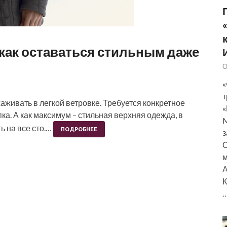
 как оставаться стильным даже
О
«
т
хаживать в легкой ветровке. Требуется конкретное
«
ка. А как максимум – стильная верхняя одежда, в
M
ь на все сто.…
ПОДРОБНЕЕ
з
О
м
А
К