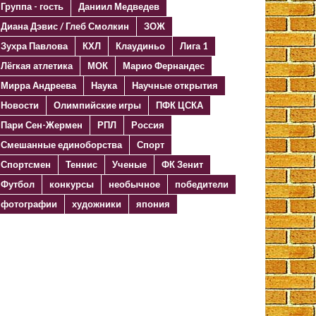
Группа - гость
Даниил Медведев
Диана Дэвис / Глеб Смолкин
ЗОЖ
Зухра Павлова
КХЛ
Клаудиньо
Лига 1
Лёгкая атлетика
МОК
Марио Фернандес
Мирра Андреева
Наука
Научные открытия
Новости
Олимпийские игры
ПФК ЦСКА
Пари Сен-Жермен
РПЛ
Россия
Смешанные единоборства
Спорт
Спортсмен
Теннис
Ученые
ФК Зенит
Футбол
конкурсы
необычное
победители
фотографии
художники
япония