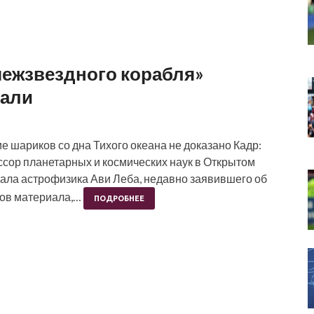
ежзвездного корабля»
вали
е шариков со дна Тихого океана не доказано Кадр:
ссор планетарных и космических наук в Открытом
вала астрофизика Ави Леба, недавно заявившего об
тов материала,…
ПОДРОБНЕЕ