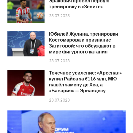
Эракович провёл первую
тренировку в «Зените»
23.07.2023
Юбилей Жулина, тренировки
Костомарова и признание
Загитовой: что обсуждают в
мире фигурного катания
23.07.2023
Точечное усиление: «Арсенал»
купил Райса за €116 млн, МЮ
нашёл замену де Хеа, а
«Бавария» — Эрнандесу
23.07.2023