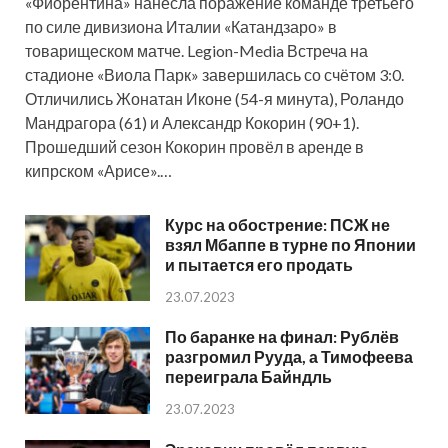
«Фиорентина» нанесла поражение команде третьего
по силе дивизиона Италии «Катандзаро» в
товарищеском матче. Legion-Media Встреча на
стадионе «Виола Парк» завершилась со счётом 3:0.
Отличились Жонатан Иконе (54-я минута), Роландо
Мандрагора (61) и Александр Кокорин (90+1).
Прошедший сезон Кокорин провёл в аренде в
кипрском «Арисе».…
Курс на обострение: ПСЖ не
взял Мбаппе в турне по Японии
и пытается его продать
23.07.2023
По баранке на финал: Рублёв
разгромил Рууда, а Тимофеева
переиграла Байндль
23.07.2023