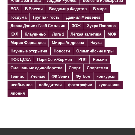
Алина Загитова
Андрей Рублёв
Болезни и лекарства
ВОЗ
В России
Владимир Федотов
В мире
Госдума
Группа - гость
Даниил Медведев
Диана Дэвис / Глеб Смолкин
ЗОЖ
Зухра Павлова
КХЛ
Клаудиньо
Лига 1
Лёгкая атлетика
МОК
Марио Фернандес
Мирра Андреева
Наука
Научные открытия
Новости
Олимпийские игры
ПФК ЦСКА
Пари Сен-Жермен
РПЛ
Россия
Смешанные единоборства
Спорт
Спортсмен
Теннис
Ученые
ФК Зенит
Футбол
конкурсы
необычное
победители
фотографии
художники
япония