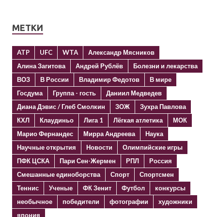
МЕТКИ
ATP
UFC
WTA
Александр Мясников
Алина Загитова
Андрей Рублёв
Болезни и лекарства
ВОЗ
В России
Владимир Федотов
В мире
Госдума
Группа - гость
Даниил Медведев
Диана Дэвис / Глеб Смолкин
ЗОЖ
Зухра Павлова
КХЛ
Клаудиньо
Лига 1
Лёгкая атлетика
МОК
Марио Фернандес
Мирра Андреева
Наука
Научные открытия
Новости
Олимпийские игры
ПФК ЦСКА
Пари Сен-Жермен
РПЛ
Россия
Смешанные единоборства
Спорт
Спортсмен
Теннис
Ученые
ФК Зенит
Футбол
конкурсы
необычное
победители
фотографии
художники
япония