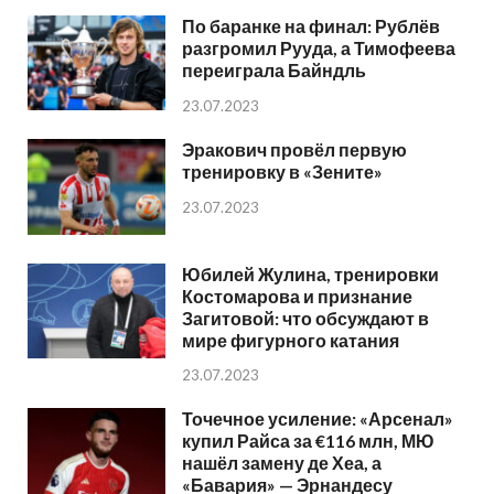
По баранке на финал: Рублёв
разгромил Рууда, а Тимофеева
переиграла Байндль
23.07.2023
Эракович провёл первую
тренировку в «Зените»
23.07.2023
Юбилей Жулина, тренировки
Костомарова и признание
Загитовой: что обсуждают в
мире фигурного катания
23.07.2023
Точечное усиление: «Арсенал»
купил Райса за €116 млн, МЮ
нашёл замену де Хеа, а
«Бавария» — Эрнандесу