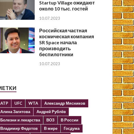
Startup Village ожидают
около 10 тыс. гостей
10.07.2023
Российская частная
космическая компания
SR Space начала
производить
беспилотники
10.07.2023
МЕТКИ
ATP
UFC
WTA
Александр Мясников
Алина Загитова
Андрей Рублёв
Болезни и лекарства
ВОЗ
В России
Владимир Федотов
В мире
Госдума