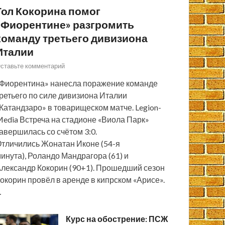
Гол Кокорина помог
«Фиорентине» разгромить
команду третьего дивизиона
Италии
ставьте комментарий
Фиорентина» нанесла поражение команде
ретьего по силе дивизиона Италии
Катандзаро» в товарищеском матче. Legion-
edia Встреча на стадионе «Виола Парк»
авершилась со счётом 3:0.
тличились Жонатан Иконе (54-я
инута), Роландо Мандрагора (61) и
лександр Кокорин (90+1). Прошедший сезон
окорин провёл в аренде в кипрском «Арисе».
…
Курс на обострение: ПСЖ