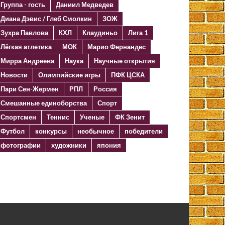
Группа - гость
Даниил Медведев
Диана Дэвис / Глеб Смолкин
ЗОЖ
Зухра Павлова
КХЛ
Клаудиньо
Лига 1
Лёгкая атлетика
МОК
Марио Фернандес
Мирра Андреева
Наука
Научные открытия
Новости
Олимпийские игры
ПФК ЦСКА
Пари Сен-Жермен
РПЛ
Россия
Смешанные единоборства
Спорт
Спортсмен
Теннис
Ученые
ФК Зенит
Футбол
конкурсы
необычное
победители
фотографии
художники
япония