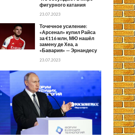
фигурного катания
23.07.2023
Точечное усиление:
«Арсенал» купил Райса
за €116 млн, МЮ нашёл
замену де Хеа, а
«Бавария» — Эрнандесу
23.07.2023