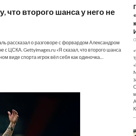
, что второго шанса у него не
О
аль рассказал о разговоре с форвардом Александром
 с ЦСКА. Gettyimages.ru «Я сказал, что второго шанса
«
дном виде спорта игрок вёл себя как одиночка…
т
«
M
з
О
м
А
К