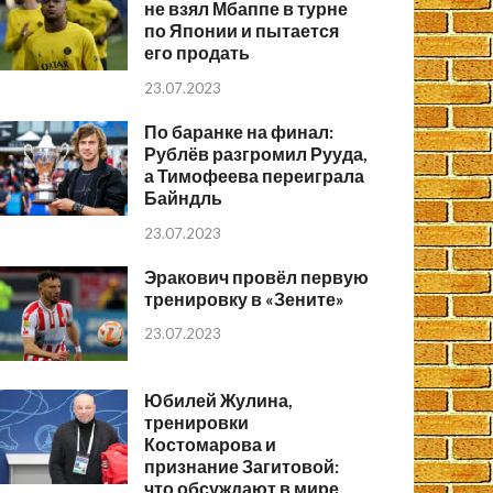
не взял Мбаппе в турне
по Японии и пытается
его продать
23.07.2023
По баранке на финал:
Рублёв разгромил Рууда,
а Тимофеева переиграла
Байндль
23.07.2023
Эракович провёл первую
тренировку в «Зените»
23.07.2023
Юбилей Жулина,
тренировки
Костомарова и
признание Загитовой:
что обсуждают в мире