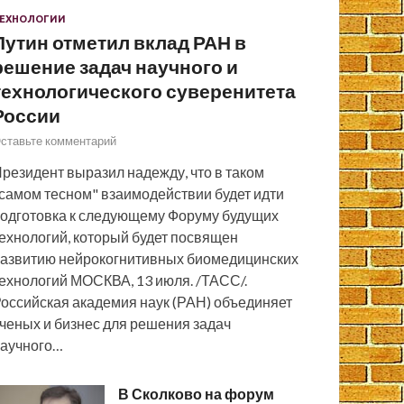
ЕХНОЛОГИИ
Путин отметил вклад РАН в
решение задач научного и
технологического суверенитета
России
ставьте комментарий
резидент выразил надежду, что в таком
самом тесном" взаимодействии будет идти
одготовка к следующему Форуму будущих
ехнологий, который будет посвящен
азвитию нейрокогнитивных биомедицинских
ехнологий МОСКВА, 13 июля. /ТАСС/.
оссийская академия наук (РАН) объединяет
ченых и бизнес для решения задач
аучного…
В Сколково на форум