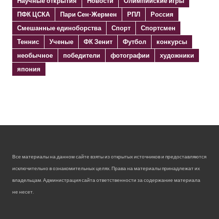
Научные открытия
Новости
Олимпийские игры
ПФК ЦСКА
Пари Сен-Жермен
РПЛ
Россия
Смешанные единоборства
Спорт
Спортсмен
Теннис
Ученые
ФК Зенит
Футбол
конкурсы
необычное
победители
фотографии
художники
япония
Все материалы на данном сайте взяты из открытых источников и предоставляются
исключительно в ознакомительных целях. Права на материалы принадлежат их
владельцам. Администрация сайта ответственности за содержание материала
не несет.