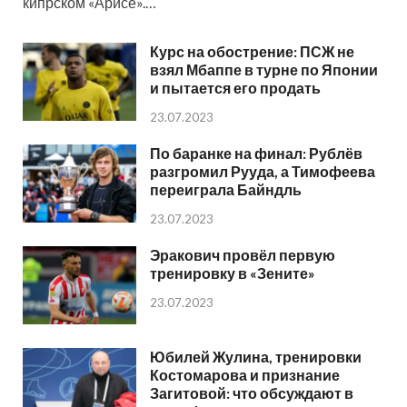
кипрском «Арисе».…
Курс на обострение: ПСЖ не
взял Мбаппе в турне по Японии
и пытается его продать
23.07.2023
По баранке на финал: Рублёв
разгромил Рууда, а Тимофеева
переиграла Байндль
23.07.2023
Эракович провёл первую
тренировку в «Зените»
23.07.2023
Юбилей Жулина, тренировки
Костомарова и признание
Загитовой: что обсуждают в