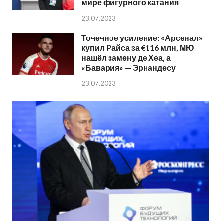
мире фигурного катания
23.07.2023
Точечное усиление: «Арсенал»
купил Райса за €116 млн, МЮ
нашёл замену де Хеа, а
«Бавария» — Эрнандесу
23.07.2023