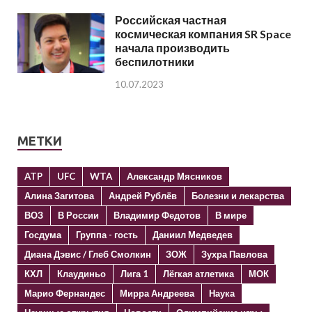
Российская частная
космическая компания SR Space
начала производить
беспилотники
10.07.2023
МЕТКИ
ATP
UFC
WTA
Александр Мясников
Алина Загитова
Андрей Рублёв
Болезни и лекарства
ВОЗ
В России
Владимир Федотов
В мире
Госдума
Группа - гость
Даниил Медведев
Диана Дэвис / Глеб Смолкин
ЗОЖ
Зухра Павлова
КХЛ
Клаудиньо
Лига 1
Лёгкая атлетика
МОК
Марио Фернандес
Мирра Андреева
Наука