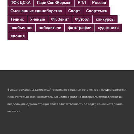
ПФК ЦСКА
Пари Сен-Жермен
РПЛ
Россия
Смешанные единоборства
Спорт
Спортсмен
Теннис
Ученые
ФК Зенит
Футбол
конкурсы
необычное
победители
фотографии
художники
япония
Все материалы на данном сайте взяты из открытых источников и предоставляются
исключительно в ознакомительных целях. Права на материалы принадлежат их
владельцам. Администрация сайта ответственности за содержание материала
не несет.