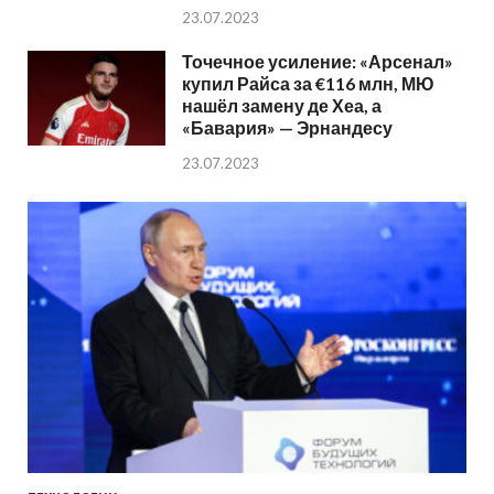
23.07.2023
Точечное усиление: «Арсенал»
купил Райса за €116 млн, МЮ
нашёл замену де Хеа, а
«Бавария» — Эрнандесу
23.07.2023