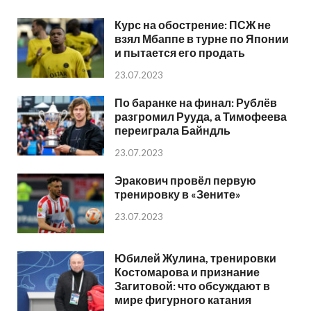
Курс на обострение: ПСЖ не
взял Мбаппе в турне по Японии
и пытается его продать
23.07.2023
По баранке на финал: Рублёв
разгромил Рууда, а Тимофеева
переиграла Байндль
23.07.2023
Эракович провёл первую
тренировку в «Зените»
23.07.2023
Юбилей Жулина, тренировки
Костомарова и признание
Загитовой: что обсуждают в
мире фигурного катания