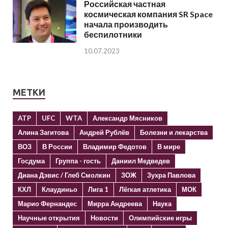
Российская частная
космическая компания SR Space
начала производить
беспилотники
10.07.2023
МЕТКИ
ATP
UFC
WTA
Александр Мясников
Алина Загитова
Андрей Рублёв
Болезни и лекарства
ВОЗ
В России
Владимир Федотов
В мире
Госдума
Группа - гость
Даниил Медведев
Диана Дэвис / Глеб Смолкин
ЗОЖ
Зухра Павлова
КХЛ
Клаудиньо
Лига 1
Лёгкая атлетика
МОК
Марио Фернандес
Мирра Андреева
Наука
Научные открытия
Новости
Олимпийские игры