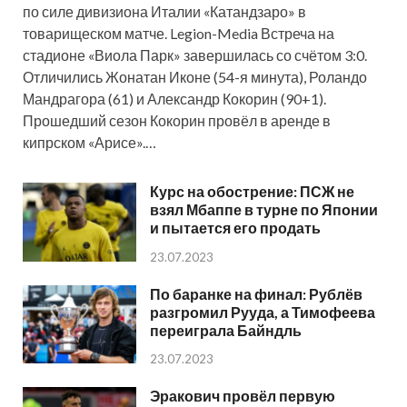
по силе дивизиона Италии «Катандзаро» в
товарищеском матче. Legion-Media Встреча на
стадионе «Виола Парк» завершилась со счётом 3:0.
Отличились Жонатан Иконе (54-я минута), Роландо
Мандрагора (61) и Александр Кокорин (90+1).
Прошедший сезон Кокорин провёл в аренде в
кипрском «Арисе».…
Курс на обострение: ПСЖ не
взял Мбаппе в турне по Японии
и пытается его продать
23.07.2023
По баранке на финал: Рублёв
разгромил Рууда, а Тимофеева
переиграла Байндль
23.07.2023
Эракович провёл первую