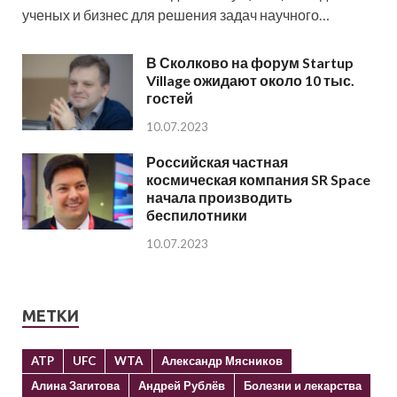
ученых и бизнес для решения задач научного…
В Сколково на форум Startup
Village ожидают около 10 тыс.
гостей
10.07.2023
Российская частная
космическая компания SR Space
начала производить
беспилотники
10.07.2023
МЕТКИ
ATP
UFC
WTA
Александр Мясников
Алина Загитова
Андрей Рублёв
Болезни и лекарства