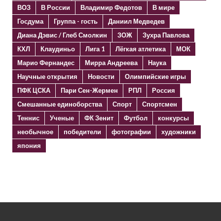
ВОЗ
В России
Владимир Федотов
В мире
Госдума
Группа - гость
Даниил Медведев
Диана Дэвис / Глеб Смолкин
ЗОЖ
Зухра Павлова
КХЛ
Клаудиньо
Лига 1
Лёгкая атлетика
МОК
Марио Фернандес
Мирра Андреева
Наука
Научные открытия
Новости
Олимпийские игры
ПФК ЦСКА
Пари Сен-Жермен
РПЛ
Россия
Смешанные единоборства
Спорт
Спортсмен
Теннис
Ученые
ФК Зенит
Футбол
конкурсы
необычное
победители
фотографии
художники
япония