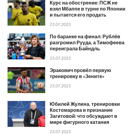
Курс на обострение: ПСЖ не
взял Мбаппе в турне по Японии
и пытается его продать
23.07.2023
По баранке на финал: Рублёв
разгромил Рууда, а Тимофеева
переиграла Байндль
23.07.2023
Эракович провёл первую
тренировку в «Зените»
23.07.2023
Юбилей Жулина, тренировки
Костомарова и признание
Загитовой: что обсуждают в
мире фигурного катания
23.07.2023