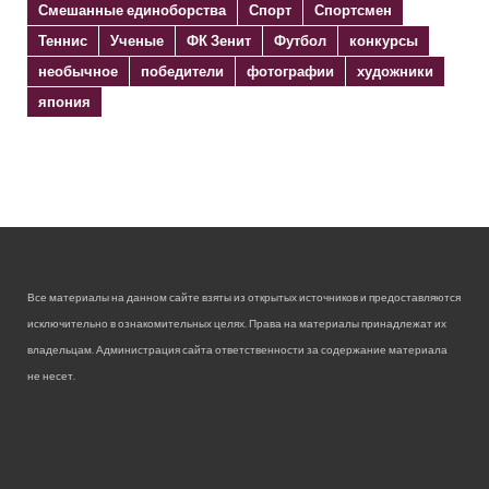
Смешанные единоборства
Спорт
Спортсмен
Теннис
Ученые
ФК Зенит
Футбол
конкурсы
необычное
победители
фотографии
художники
япония
Все материалы на данном сайте взяты из открытых источников и предоставляются
исключительно в ознакомительных целях. Права на материалы принадлежат их
владельцам. Администрация сайта ответственности за содержание материала
не несет.