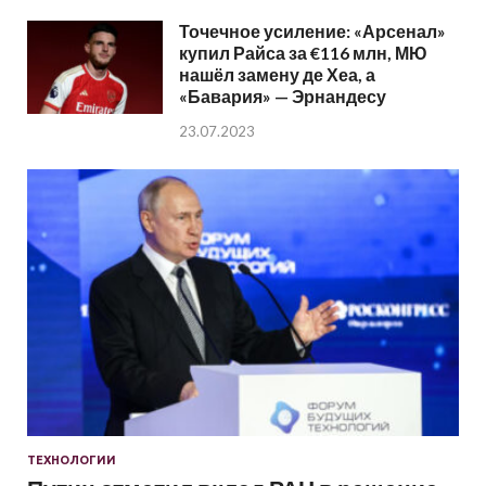
Точечное усиление: «Арсенал»
купил Райса за €116 млн, МЮ
нашёл замену де Хеа, а
«Бавария» — Эрнандесу
23.07.2023
ТЕХНОЛОГИИ