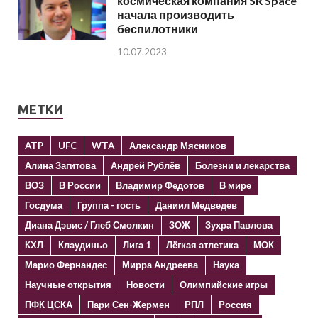
космическая компания SR Space
начала производить
беспилотники
10.07.2023
МЕТКИ
ATP
UFC
WTA
Александр Мясников
Алина Загитова
Андрей Рублёв
Болезни и лекарства
ВОЗ
В России
Владимир Федотов
В мире
Госдума
Группа - гость
Даниил Медведев
Диана Дэвис / Глеб Смолкин
ЗОЖ
Зухра Павлова
КХЛ
Клаудиньо
Лига 1
Лёгкая атлетика
МОК
Марио Фернандес
Мирра Андреева
Наука
Научные открытия
Новости
Олимпийские игры
ПФК ЦСКА
Пари Сен-Жермен
РПЛ
Россия