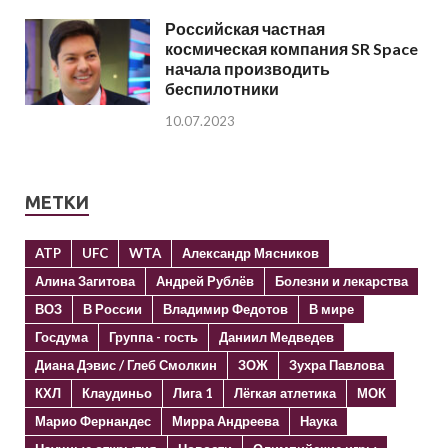
Российская частная
космическая компания SR Space
начала производить
беспилотники
10.07.2023
МЕТКИ
ATP
UFC
WTA
Александр Мясников
Алина Загитова
Андрей Рублёв
Болезни и лекарства
ВОЗ
В России
Владимир Федотов
В мире
Госдума
Группа - гость
Даниил Медведев
Диана Дэвис / Глеб Смолкин
ЗОЖ
Зухра Павлова
КХЛ
Клаудиньо
Лига 1
Лёгкая атлетика
МОК
Марио Фернандес
Мирра Андреева
Наука