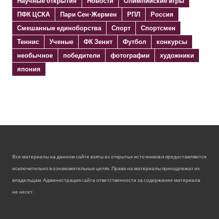
Научные открытия
Новости
Олимпийские игры
ПФК ЦСКА
Пари Сен-Жермен
РПЛ
Россия
Смешанные единоборства
Спорт
Спортсмен
Теннис
Ученые
ФК Зенит
Футбол
конкурсы
необычное
победители
фотографии
художники
япония
Все материалы на данном сайте взяты из открытых источников и предоставляются
исключительно в ознакомительных целях. Права на материалы принадлежат их
владельцам. Администрация сайта ответственности за содержание материала
не несет.