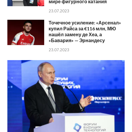
мире фигурного катания
23.07.2023
Точечное усиление: «Арсенал»
купил Райса за €116 млн, МЮ
нашёл замену де Хеа, а
«Бавария» — Эрнандесу
23.07.2023