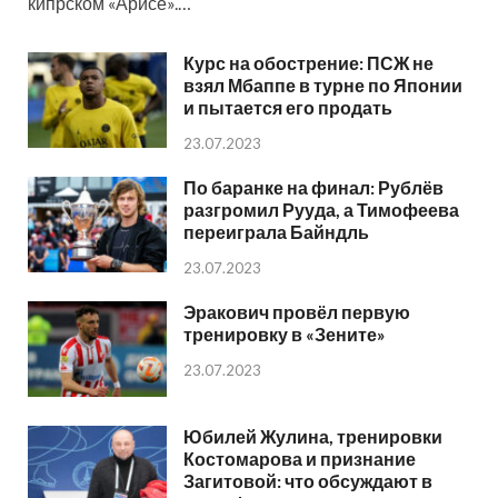
кипрском «Арисе».…
Курс на обострение: ПСЖ не
взял Мбаппе в турне по Японии
и пытается его продать
23.07.2023
По баранке на финал: Рублёв
разгромил Рууда, а Тимофеева
переиграла Байндль
23.07.2023
Эракович провёл первую
тренировку в «Зените»
23.07.2023
Юбилей Жулина, тренировки
Костомарова и признание
Загитовой: что обсуждают в