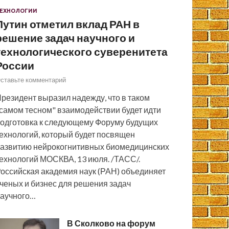
ЕХНОЛОГИИ
Путин отметил вклад РАН в
решение задач научного и
технологического суверенитета
России
ставьте комментарий
резидент выразил надежду, что в таком
самом тесном" взаимодействии будет идти
одготовка к следующему Форуму будущих
ехнологий, который будет посвящен
азвитию нейрокогнитивных биомедицинских
ехнологий МОСКВА, 13 июля. /ТАСС/.
оссийская академия наук (РАН) объединяет
ченых и бизнес для решения задач
аучного…
В Сколково на форум