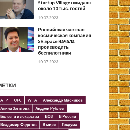
Startup Village ожидают
около 10 тыс. гостей
10.07.2023
Российская частная
космическая компания
SR Space начала
производить
беспилотники
10.07.2023
МЕТКИ
ATP
UFC
WTA
Александр Мясников
Алина Загитова
Андрей Рублёв
Болезни и лекарства
ВОЗ
В России
Владимир Федотов
В мире
Госдума