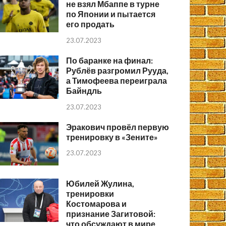
не взял Мбаппе в турне
по Японии и пытается
его продать
23.07.2023
По баранке на финал:
Рублёв разгромил Рууда,
а Тимофеева переиграла
Байндль
23.07.2023
Эракович провёл первую
тренировку в «Зените»
23.07.2023
Юбилей Жулина,
тренировки
Костомарова и
признание Загитовой:
что обсуждают в мире