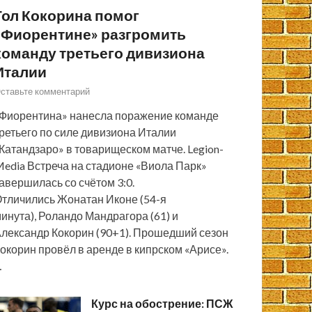
Гол Кокорина помог
«Фиорентине» разгромить
команду третьего дивизиона
Италии
ставьте комментарий
Фиорентина» нанесла поражение команде
ретьего по силе дивизиона Италии
Катандзаро» в товарищеском матче. Legion-
edia Встреча на стадионе «Виола Парк»
авершилась со счётом 3:0.
тличились Жонатан Иконе (54-я
инута), Роландо Мандрагора (61) и
лександр Кокорин (90+1). Прошедший сезон
окорин провёл в аренде в кипрском «Арисе».
…
Курс на обострение: ПСЖ