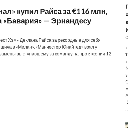
ал» купил Райса за €116 млн,
а «Бавария» — Эрнандесу
О
ест Хэм» Деклана Райса за рекордные для себя
ишича в «Милан». «Манчестер Юнайтед» взял у
«
 замены выступавшему за команду на протяжении 12
т
«
M
з
О
м
А
К