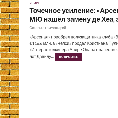
СПОРТ
Точечное усиление: «Арсен
МЮ нашёл замену де Хеа, 
Оставьте комментарий
«Арсенал» приобрёл полузащитника клуба «В
€116,6 млн, а «Челси» продал Кристиана Пул
«Интера» голкипера Андре Онана в качестве
лет Давиду…
ПОДРОБНЕЕ