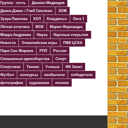
Группа - гость
Даниил Медведев
Диана Дэвис / Глеб Смолкин
ЗОЖ
Зухра Павлова
КХЛ
Клаудиньо
Лига 1
Лёгкая атлетика
МОК
Марио Фернандес
Мирра Андреева
Наука
Научные открытия
Новости
Олимпийские игры
ПФК ЦСКА
Пари Сен-Жермен
РПЛ
Россия
Смешанные единоборства
Спорт
Спортсмен
Теннис
Ученые
ФК Зенит
Футбол
конкурсы
необычное
победители
фотографии
художники
япония