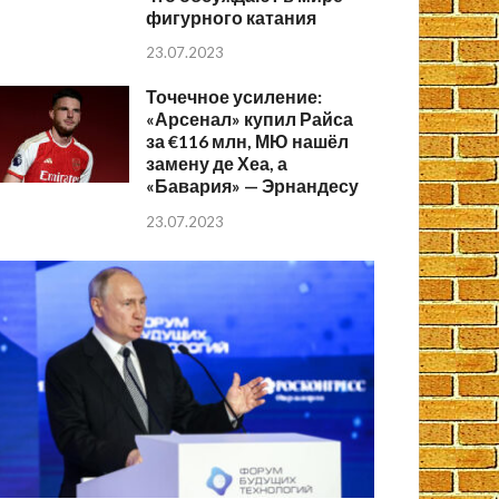
фигурного катания
23.07.2023
Точечное усиление:
«Арсенал» купил Райса
за €116 млн, МЮ нашёл
замену де Хеа, а
«Бавария» — Эрнандесу
23.07.2023