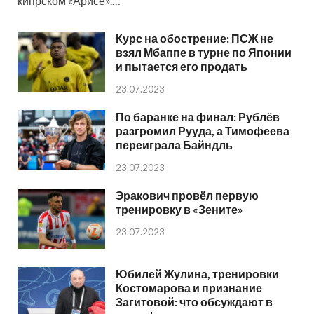
кипрском «Арисе».…
Курс на обострение: ПСЖ не
взял Мбаппе в турне по Японии
и пытается его продать
23.07.2023
По баранке на финал: Рублёв
разгромил Рууда, а Тимофеева
переиграла Байндль
23.07.2023
Эракович провёл первую
тренировку в «Зените»
23.07.2023
Юбилей Жулина, тренировки
Костомарова и признание
Загитовой: что обсуждают в