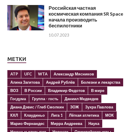
Российская частная
космическая компания SR Space
начала производить
беспилотники
10.07.2023
МЕТКИ
ATP
UFC
WTA
Александр Мясников
Алина Загитова
Андрей Рублёв
Болезни и лекарства
ВОЗ
В России
Владимир Федотов
В мире
Госдума
Группа - гость
Даниил Медведев
Диана Дэвис / Глеб Смолкин
ЗОЖ
Зухра Павлова
КХЛ
Клаудиньо
Лига 1
Лёгкая атлетика
МОК
Марио Фернандес
Мирра Андреева
Наука
Научные открытия
Новости
Олимпийские игры