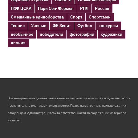
ПФК ЦСКА
Пари Сен-Жермен
РПЛ
Россия
Смешанные единоборства
Спорт
Спортсмен
Теннис
Ученые
ФК Зенит
Футбол
конкурсы
необычное
победители
фотографии
художники
япония
Все материалы на данном сайте взяты из открытых источников и предоставляются
исключительно в ознакомительных целях. Права на материалы принадлежат их
владельцам. Администрация сайта ответственности за содержание материала
не несет.