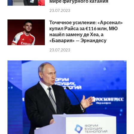
мире фигурного катания
23.07.2023
Точечное усиление: «Арсенал»
купил Райса за €116 млн, МЮ
нашёл замену де Хеа, а
«Бавария» — Эрнандесу
23.07.2023