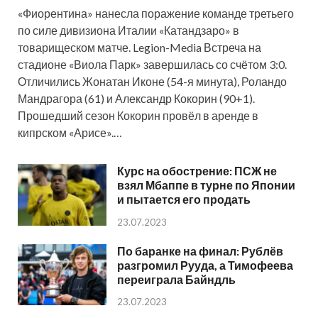
«Фиорентина» нанесла поражение команде третьего
по силе дивизиона Италии «Катандзаро» в
товарищеском матче. Legion-Media Встреча на
стадионе «Виола Парк» завершилась со счётом 3:0.
Отличились Жонатан Иконе (54-я минута), Роландо
Мандрагора (61) и Александр Кокорин (90+1).
Прошедший сезон Кокорин провёл в аренде в
кипрском «Арисе».…
Курс на обострение: ПСЖ не
взял Мбаппе в турне по Японии
и пытается его продать
23.07.2023
По баранке на финал: Рублёв
разгромил Рууда, а Тимофеева
переиграла Байндль
23.07.2023