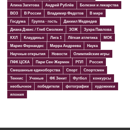
Алина Загитова
Андрей Рублёв
Болезни и лекарства
ВОЗ
В России
Владимир Федотов
В мире
Госдума
Группа - гость
Даниил Медведев
Диана Дэвис / Глеб Смолкин
ЗОЖ
Зухра Павлова
КХЛ
Клаудиньо
Лига 1
Лёгкая атлетика
МОК
Марио Фернандес
Мирра Андреева
Наука
Научные открытия
Новости
Олимпийские игры
ПФК ЦСКА
Пари Сен-Жермен
РПЛ
Россия
Смешанные единоборства
Спорт
Спортсмен
Теннис
Ученые
ФК Зенит
Футбол
конкурсы
необычное
победители
фотографии
художники
япония