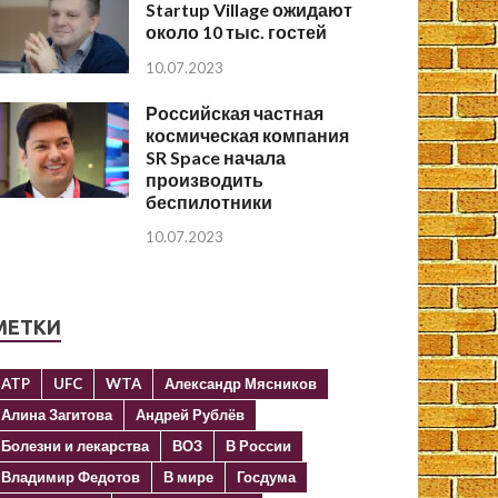
Startup Village ожидают
около 10 тыс. гостей
10.07.2023
Российская частная
космическая компания
SR Space начала
производить
беспилотники
10.07.2023
МЕТКИ
ATP
UFC
WTA
Александр Мясников
Алина Загитова
Андрей Рублёв
Болезни и лекарства
ВОЗ
В России
Владимир Федотов
В мире
Госдума