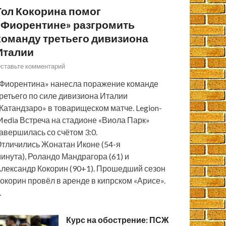
Гол Кокорина помог
«Фиорентине» разгромить
команду третьего дивизиона
Италии
ставьте комментарий
Фиорентина» нанесла поражение команде
ретьего по силе дивизиона Италии
Катандзаро» в товарищеском матче. Legion-
edia Встреча на стадионе «Виола Парк»
авершилась со счётом 3:0.
тличились Жонатан Иконе (54-я
инута), Роландо Мандрагора (61) и
лександр Кокорин (90+1). Прошедший сезон
окорин провёл в аренде в кипрском «Арисе».
…
Курс на обострение: ПСЖ