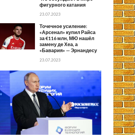
фигурного катания
23.07.2023
Точечное усиление:
«Арсенал» купил Райса
за €116 млн, МЮ нашёл
замену де Хеа, а
«Бавария» — Эрнандесу
23.07.2023