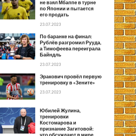
не взял Мбаппе в турне
по Японии и пытается
его продать
23.07.2023
По баранке на финал:
Рублёв разгромил Рууда,
а Тимофеева переиграла
Байндль
23.07.2023
Эракович провёл первую
тренировку в «Зените»
23.07.2023
Юбилей Жулина,
тренировки
Костомарова и
признание Загитовой:
что обсуждают в мире