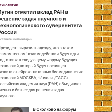
ЕХНОЛОГИИ
Путин отметил вклад РАН в
решение задач научного и
технологического суверенитета
России
ставьте комментарий
резидент выразил надежду, что в таком
самом тесном" взаимодействии будет идти
одготовка к следующему Форуму будущих
ехнологий, который будет посвящен
азвитию нейрокогнитивных биомедицинских
ехнологий МОСКВА, 13 июля. /ТАСС/.
оссийская академия наук (РАН) объединяет
ченых и бизнес для решения задач
аучного…
В Сколково на форум