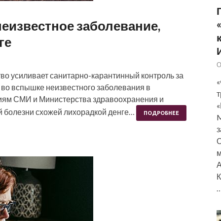
неизвестное заболевание,
ге
О
тво усиливает санитарно-карантинный контроль за
«
 во вспышке неизвестного заболевания в
т
ниям СМИ и Министерства здравоохранения и
«
й болезни схожей лихорадкой денге…
ПОДРОБНЕЕ
M
з
О
м
А
К