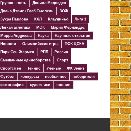
Группа - гость
Даниил Медведев
Диана Дэвис / Глеб Смолкин
ЗОЖ
Зухра Павлова
КХЛ
Клаудиньо
Лига 1
Лёгкая атлетика
МОК
Марио Фернандес
Мирра Андреева
Наука
Научные открытия
Новости
Олимпийские игры
ПФК ЦСКА
Пари Сен-Жермен
РПЛ
Россия
Смешанные единоборства
Спорт
Спортсмен
Теннис
Ученые
ФК Зенит
Футбол
конкурсы
необычное
победители
фотографии
художники
япония