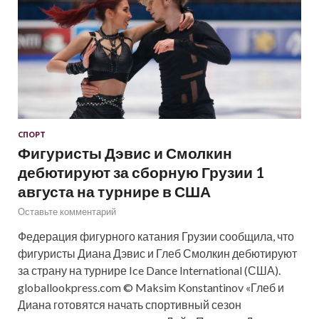
СПОРТ
Фигуристы Дэвис и Смолкин
дебютируют за сборную Грузии 1
августа на турнире в США
Оставьте комментарий
Федерация фигурного катания Грузии сообщила, что
фигуристы Диана Дэвис и Глеб Смолкин дебютируют
за страну на турнире Ice Dance International (США).
globallookpress.com © Maksim Konstantinov «Глеб и
Диана готовятся начать спортивный сезон