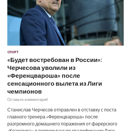
СПОРТ
«Будет востребован в России»:
Черчесова уволили из
«Ференцвароша» после
сенсационного вылета из Лиги
чемпионов
Оставьте комментарий
Станислав Черчесов отправлен в отставку с поста
главного тренера «Ференцвароша» после
разгромного домашнего поражения от фарерского
«Клаксвика» в первом раунде квалификации Лиги