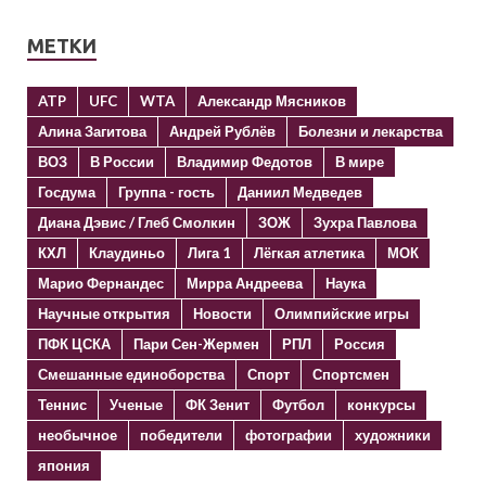
МЕТКИ
ATP
UFC
WTA
Александр Мясников
Алина Загитова
Андрей Рублёв
Болезни и лекарства
ВОЗ
В России
Владимир Федотов
В мире
Госдума
Группа - гость
Даниил Медведев
Диана Дэвис / Глеб Смолкин
ЗОЖ
Зухра Павлова
КХЛ
Клаудиньо
Лига 1
Лёгкая атлетика
МОК
Марио Фернандес
Мирра Андреева
Наука
Научные открытия
Новости
Олимпийские игры
ПФК ЦСКА
Пари Сен-Жермен
РПЛ
Россия
Смешанные единоборства
Спорт
Спортсмен
Теннис
Ученые
ФК Зенит
Футбол
конкурсы
необычное
победители
фотографии
художники
япония