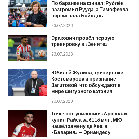
По баранке на финал: Рублёв
разгромил Рууда, а Тимофеева
переиграла Байндль
23.07.2023
Эракович провёл первую
тренировку в «Зените»
23.07.2023
Юбилей Жулина, тренировки
Костомарова и признание
Загитовой: что обсуждают в
мире фигурного катания
23.07.2023
Точечное усиление: «Арсенал»
купил Райса за €116 млн, МЮ
нашёл замену де Хеа, а
«Бавария» — Эрнандесу