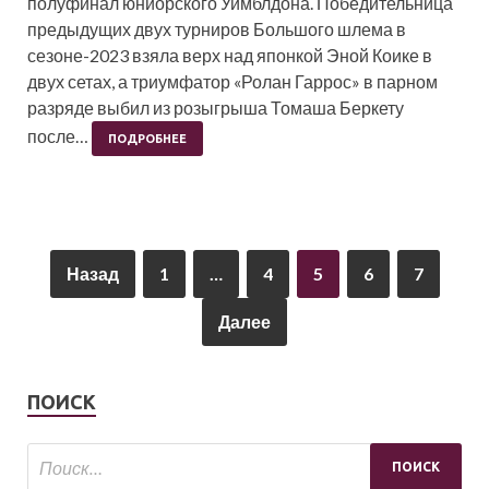
полуфинал юниорского Уимблдона. Победительница
предыдущих двух турниров Большого шлема в
сезоне-2023 взяла верх над японкой Эной Коике в
двух сетах, а триумфатор «Ролан Гаррос» в парном
разряде выбил из розыгрыша Томаша Беркету
после…
ПОДРОБНЕЕ
Назад
1
…
4
5
6
7
Далее
ПОИСК