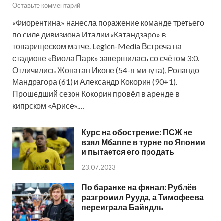
Оставьте комментарий
«Фиорентина» нанесла поражение команде третьего
по силе дивизиона Италии «Катандзаро» в
товарищеском матче. Legion-Media Встреча на
стадионе «Виола Парк» завершилась со счётом 3:0.
Отличились Жонатан Иконе (54-я минута), Роландо
Мандрагора (61) и Александр Кокорин (90+1).
Прошедший сезон Кокорин провёл в аренде в
кипрском «Арисе».…
Курс на обострение: ПСЖ не
взял Мбаппе в турне по Японии
и пытается его продать
23.07.2023
По баранке на финал: Рублёв
разгромил Рууда, а Тимофеева
переиграла Байндль