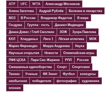
ATP
UFC
WTA
Александр Мясников
Алина Загитова
Андрей Рублёв
Болезни и лекарства
ВОЗ
В России
Владимир Федотов
В мире
Госдума
Группа - гость
Даниил Медведев
Диана Дэвис / Глеб Смолкин
ЗОЖ
Зухра Павлова
КХЛ
Клаудиньо
Лига 1
Лёгкая атлетика
МОК
Марио Фернандес
Мирра Андреева
Наука
Научные открытия
Новости
Олимпийские игры
ПФК ЦСКА
Пари Сен-Жермен
РПЛ
Россия
Смешанные единоборства
Спорт
Спортсмен
Теннис
Ученые
ФК Зенит
Футбол
конкурсы
необычное
победители
фотографии
художники
япония