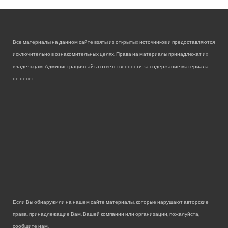
Все материалы на данном сайте взяты из открытых источников и предоставляются
исключительно в ознакомительных целях. Права на материалы принадлежат их
владельцам. Администрация сайта ответственности за содержание материала
не несет.
Если Вы обнаружили на нашем сайте материалы, которые нарушают авторские
права, принадлежащие Вам, Вашей компании или организации, пожалуйста,
сообщите нам.