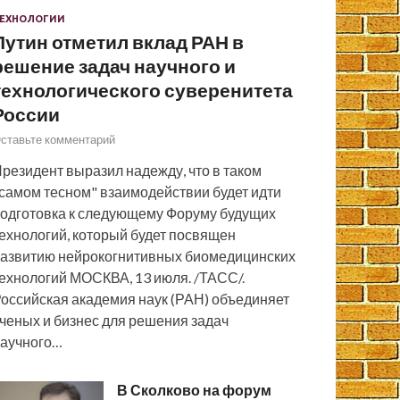
ЕХНОЛОГИИ
Путин отметил вклад РАН в
решение задач научного и
технологического суверенитета
России
ставьте комментарий
резидент выразил надежду, что в таком
самом тесном" взаимодействии будет идти
одготовка к следующему Форуму будущих
ехнологий, который будет посвящен
азвитию нейрокогнитивных биомедицинских
ехнологий МОСКВА, 13 июля. /ТАСС/.
оссийская академия наук (РАН) объединяет
ченых и бизнес для решения задач
аучного…
В Сколково на форум