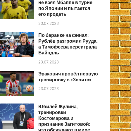
не взял Мбаппе в турне
по Японии и пытается
его продать
23.07.2023
По баранке на финал:
Рублёв разгромил Рууда,
а Тимофеева переиграла
Байндль
23.07.2023
Эракович провёл первую
тренировку в «Зените»
23.07.2023
Юбилей Жулина,
тренировки
Костомарова и
признание Загитовой:
что обсуждают в мире