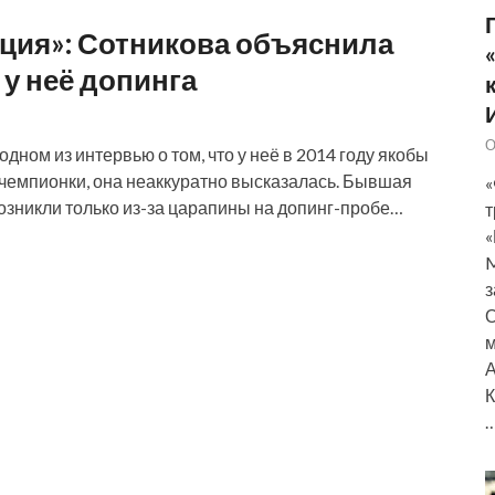
ация»: Сотникова объяснила
у неё допинга
О
ном из интервью о том, что у неё в 2014 году якобы
чемпионки, она неаккуратно высказалась. Бывшая
«
возникли только из-за царапины на допинг-пробе…
т
«
M
з
О
м
А
К