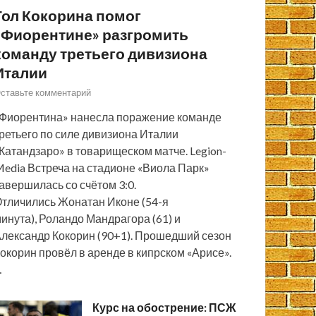
Гол Кокорина помог
«Фиорентине» разгромить
команду третьего дивизиона
Италии
ставьте комментарий
Фиорентина» нанесла поражение команде
ретьего по силе дивизиона Италии
Катандзаро» в товарищеском матче. Legion-
edia Встреча на стадионе «Виола Парк»
авершилась со счётом 3:0.
тличились Жонатан Иконе (54-я
инута), Роландо Мандрагора (61) и
лександр Кокорин (90+1). Прошедший сезон
окорин провёл в аренде в кипрском «Арисе».
…
Курс на обострение: ПСЖ