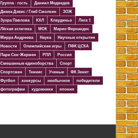
Группа - гость
Даниил Медведев
Диана Дэвис / Глеб Смолкин
ЗОЖ
Зухра Павлова
КХЛ
Клаудиньо
Лига 1
Лёгкая атлетика
МОК
Марио Фернандес
Мирра Андреева
Наука
Научные открытия
Новости
Олимпийские игры
ПФК ЦСКА
Пари Сен-Жермен
РПЛ
Россия
Смешанные единоборства
Спорт
Спортсмен
Теннис
Ученые
ФК Зенит
Футбол
конкурсы
необычное
победители
фотографии
художники
япония