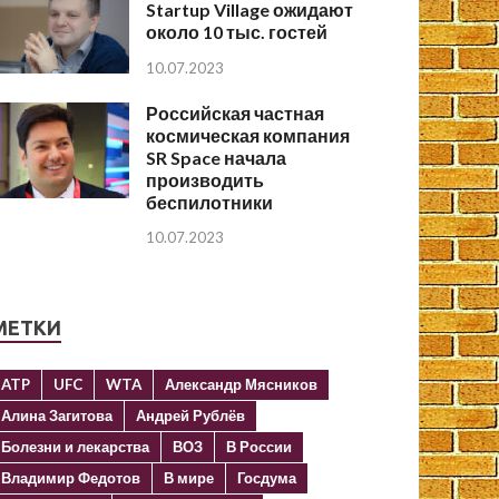
Startup Village ожидают
около 10 тыс. гостей
10.07.2023
Российская частная
космическая компания
SR Space начала
производить
беспилотники
10.07.2023
МЕТКИ
ATP
UFC
WTA
Александр Мясников
Алина Загитова
Андрей Рублёв
Болезни и лекарства
ВОЗ
В России
Владимир Федотов
В мире
Госдума