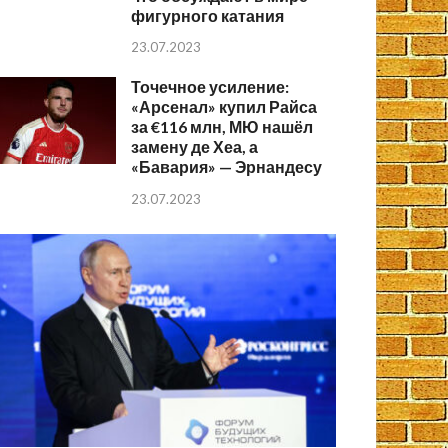
фигурного катания
23.07.2023
Точечное усиление:
«Арсенал» купил Райса
за €116 млн, МЮ нашёл
замену де Хеа, а
«Бавария» — Эрнандесу
23.07.2023