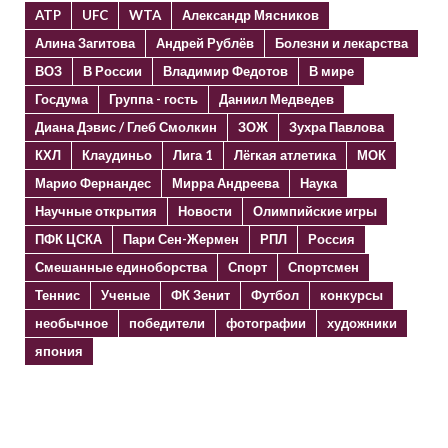
ATP
UFC
WTA
Александр Мясников
Алина Загитова
Андрей Рублёв
Болезни и лекарства
ВОЗ
В России
Владимир Федотов
В мире
Госдума
Группа - гость
Даниил Медведев
Диана Дэвис / Глеб Смолкин
ЗОЖ
Зухра Павлова
КХЛ
Клаудиньо
Лига 1
Лёгкая атлетика
МОК
Марио Фернандес
Мирра Андреева
Наука
Научные открытия
Новости
Олимпийские игры
ПФК ЦСКА
Пари Сен-Жермен
РПЛ
Россия
Смешанные единоборства
Спорт
Спортсмен
Теннис
Ученые
ФК Зенит
Футбол
конкурсы
необычное
победители
фотографии
художники
япония