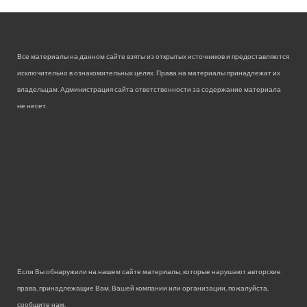
Все материалы на данном сайте взяты из открытых источников и предоставляются
исключительно в ознакомительных целях. Права на материалы принадлежат их
владельцам. Администрация сайта ответственности за содержание материала
не несет.
Если Вы обнаружили на нашем сайте материалы, которые нарушают авторские
права, принадлежащие Вам, Вашей компании или организации, пожалуйста,
сообщите нам.