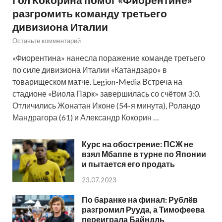
разгромить команду третьего
дивизиона Италии
Оставьте комментарий
«Фиорентина» нанесла поражение команде третьего
по силе дивизиона Италии «Катандзаро» в
товарищеском матче. Legion-Media Встреча на
стадионе «Виола Парк» завершилась со счётом 3:0.
Отличились Жонатан Иконе (54-я минута), Роландо
Мандрагора (61) и Александр Кокорин …
Курс на обострение: ПСЖ не
взял Мбаппе в турне по Японии
и пытается его продать
23.07.2023
По баранке на финал: Рублёв
разгромил Рууда, а Тимофеева
переиграла Байндль