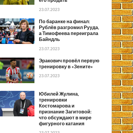
23.07.2023
По баранке на финал:
Рублёв разгромил Рууда,
а Тимофеева переиграла
Байндль
23.07.2023
Эракович провёл первую
тренировку в «Зените»
23.07.2023
Юбилей Жулина,
тренировки
Костомарова и
признание Загитовой:
что обсуждают в мире
фигурного катания
23.07.2023