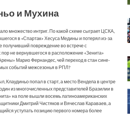
ньо и Мухина
ало множество интриг. По какой схеме сыграет ЦСКА,
вшегося в «Спартак» Хесуса Медины и потерял из-за
е получивший повреждение во встрече с
х пор не вернувшегося в расположение «Зенита»
Арены» Марио Фернандес, чей переход в стан сине-
емых событий межсезонья в РПЛ?
л, Клаудиньо попал в старт, а место Вендела в центре
 один из многочисленных представителей Бразилии в
енита» на поле вышли восемь латиноамериканских
ащитники Дмитрий Чистяков и Вячеслав Караваев, а
щийся уступать позицию первого номера более