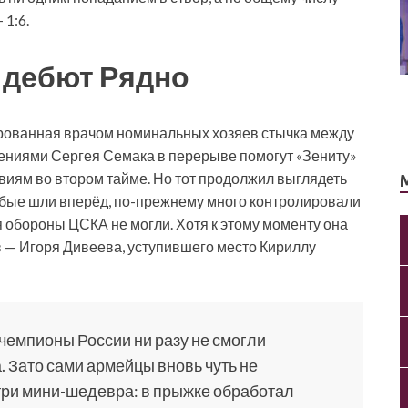
 1:6.
 дебют Рядно
рованная врачом номинальных хозяев стычка между
лениями Сергея Семака в перерыве помогут «Зениту»
виям во втором тайме. Но тот продолжил выглядеть
убые шли вперёд, по-прежнему много контролировали
 обороны ЦСКА не могли. Хотя к этому моменту она
 — Игоря Дивеева, уступившего место Кириллу
 чемпионы России ни разу не смогли
. Зато сами армейцы вновь чуть не
три мини-шедевра: в прыжке обработал