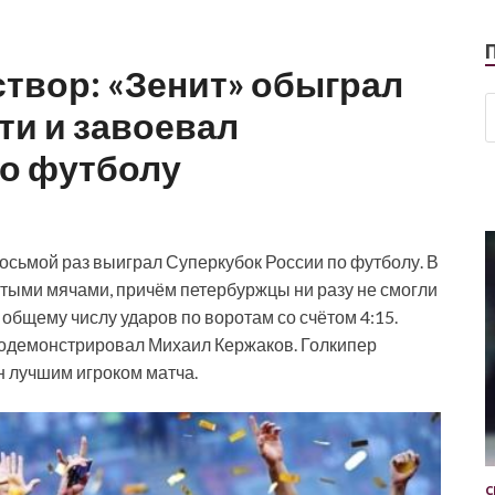
створ: «Зенит» обыграл
ти и завоевал
по футболу
восьмой раз выиграл Суперкубок России по футболу. В
тыми мячами, причём петербуржцы ни разу не смогли
общему числу ударов по воротам со счётом 4:15.
родемонстрировал Михаил Кержаков. Голкипер
 лучшим игроком матча.
С