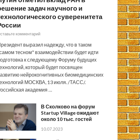
решение задач научного и
технологического суверенитета
России
ставьте комментарий
резидент выразил надежду, что в таком
самом тесном" взаимодействии будет идти
одготовка к следующему Форуму будущих
ехнологий, который будет посвящен
азвитию нейрокогнитивных биомедицинских
ехнологий МОСКВА, 13 июля. /ТАСС/.
оссийская академия …
В Сколково на форум
Startup Village ожидают
около 10 тыс. гостей
10.07.2023