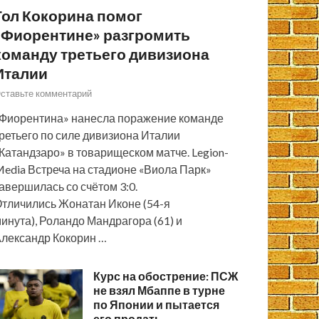
Гол Кокорина помог
«Фиорентине» разгромить
команду третьего дивизиона
Италии
ставьте комментарий
Фиорентина» нанесла поражение команде
ретьего по силе дивизиона Италии
Катандзаро» в товарищеском матче. Legion-
edia Встреча на стадионе «Виола Парк»
авершилась со счётом 3:0.
тличились Жонатан Иконе (54-я
инута), Роландо Мандрагора (61) и
лександр Кокорин …
Курс на обострение: ПСЖ
не взял Мбаппе в турне
по Японии и пытается
его продать