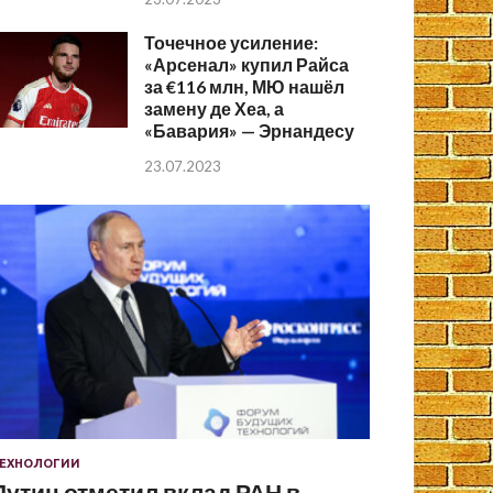
Точечное усиление:
«Арсенал» купил Райса
за €116 млн, МЮ нашёл
замену де Хеа, а
«Бавария» — Эрнандесу
23.07.2023
ЕХНОЛОГИИ
Путин отметил вклад РАН в