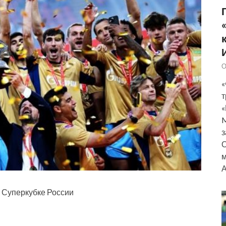
О
«
т
«
M
з
О
м
А
 Суперкубке России