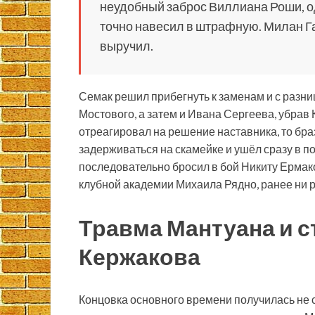
неудобный заброс Виллиана Роши, о
точно навесил в штрафную. Милан Га
выручил.
Семак решил прибегнуть к заменам и с разни
Мостового, а затем и Ивана Сергеева, убрав
отреагировал на решение наставника, то браз
задерживаться на скамейке и ушёл сразу в 
последовательно бросил в бой Никиту Ермако
клубной академии Михаила Рядно, ранее ни р
Травма Мантуана и 
Кержакова
Концовка основного времени получилась не 