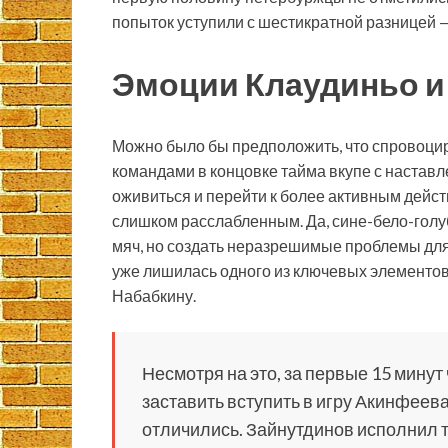
попыток уступили с шестикратной разницей —
Эмоции Клаудиньо и
Можно было бы предположить, что спровоци
командами в концовке тайма вкупе с настав
оживиться и перейти к более активным дейст
слишком расслабленным. Да, сине-бело-гол
мяч, но создать неразрешимые проблемы для
уже лишилась одного из ключевых элементов
Набабкину.
Несмотря на это, за первые 15 минут
заставить вступить в игру Акинфеева
отличились. Зайнутдинов исполнил 