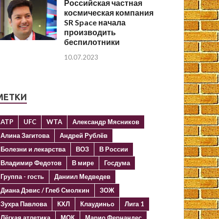
Российская частная
космическая компания
SR Space начала
производить
беспилотники
10.07.2023
МЕТКИ
ATP
UFC
WTA
Александр Мясников
Алина Загитова
Андрей Рублёв
Болезни и лекарства
ВОЗ
В России
Владимир Федотов
В мире
Госдума
Группа - гость
Даниил Медведев
Диана Дэвис / Глеб Смолкин
ЗОЖ
Зухра Павлова
КХЛ
Клаудиньо
Лига 1
Лёгкая атлетика
МОК
Марио Фернандес