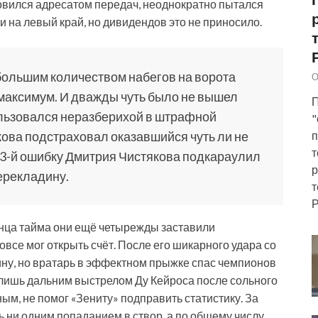
новился адресатом передач, неоднократно пытался
 на левый край, но дивидендов это не приносило.
 большим количеством набегов на ворота
О
 максимум. И дважды чуть было не вышел
П
ользовался неразберихой в штрафной
"
кова подстраховал оказавшийся чуть ли не
п
т
33-й ошибку Дмитрия Чистякова подкараулил
р
ерекладину.
т
Р
онца тайма они ещё четырежды заставили
все мог открыть счёт. После его шикарного удара со
ну, но вратарь в эффектном прыжке спас чемпионов
 лишь дальним выстрелом Ду Кейроса после сольного
ым, не помог «Зениту» подправить статистику. За
 ни одним попаданием в створ, а по общему числу