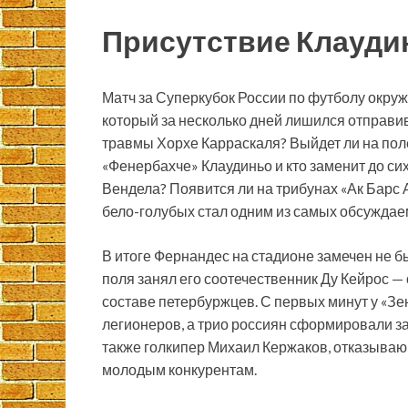
Присутствие Клауди
Матч за Суперкубок России по футболу окруж
который за несколько дней лишился отправи
травмы Хорхе Карраскаля? Выйдет ли на пол
«Фенербахче» Клаудиньо и кто заменит до си
Вендела? Появится ли на трибунах «Ак Барс 
бело-голубых стал одним из самых обсужда
В итоге Фернандес на стадионе замечен не бы
поля занял его соотечественник Ду Кейрос —
составе петербуржцев. С первых минут у «З
легионеров, а трио россиян сформировали з
также голкипер Михаил Кержаков, отказываю
молодым конкурентам.