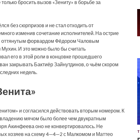
только бросить вызов «Зениту» в борьбе за
лся без сюрпризов и не стал отходить от
много изменив сочетание исполнителей. На острие
 с оттянутым форвардом Фёдором Чаловым
Мухин. И это можно было бы считать
вал его в этой роли в концовке прошедшего
ван закрывать Бактиёр Зайнутдинов, о чьём скором
следних недель.
Зенита»
енитом» и согласился действовать вторым номером. К
 владению мячом было более чем двукратным
горя Акинфеева оно не конвертировалось. Не
Т
ных хозяев на схему 4—4—2 с Малкомом и Маттео