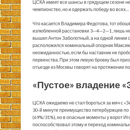
ЦСКА имеет все шансы в грядущем сезоне не 
чемпионство, но и одержать победу во всех…
Что касается Владимира Федотова, тот обошё
излюбленной расстановки 3—4—2—1, лишь не
вышел Антон Заболотный, а на одной линии
расположился номинальный опорник Максим 
неожиданностью, если бы наставник не пробо
первенства. При этом левую бровку был приз
отъезде из Москвы говорят на протяжении по
«Пустое» владение «
ЦСКА ожидаемо не стал бороться за мяч с «З
30-й минуте преимущество петербуржцев по
(69%/31%), но в опасные моменты у ворот И
поспособствовал этому и переход номиналь