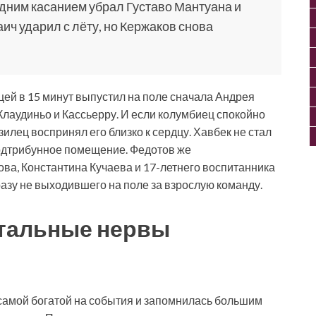
дним касанием убрал Густаво Мантуана и
ич ударил с лёту, но Кержаков снова
цей в 15 минут выпустил на поле сначала Андрея
 Клаудиньо и Кассьерру. И если колумбиец спокойно
илец воспринял его близко к сердцу. Хавбек не стал
подтрибунное помещение. Федотов же
ва, Константина Кучаева и 17-летнего воспитанника
азу не выходившего на поле за взрослую команду.
стальные нервы
самой богатой на события и запомнилась большим