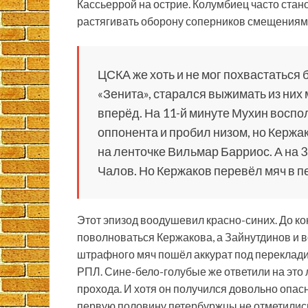
Кассьеррой на острие. Колумбиец часто ста
растягивать оборону соперников смещениями
ЦСКА же хоть и не мог похвастаться
«Зенита», старался выжимать из них
вперёд. На 11-й минуте Мухин восп
оппонента и пробил низом, но Кержа
на ленточке Вильмар Барриос. А на 
Чалов. Но Кержаков перевёл мяч в п
Этот эпизод воодушевил красно-синих. До к
поволноваться Кержакова, а Зайнутдинов и во
штрафного мяч пошёл аккурат под переклади
РПЛ. Сине-бело-голубые же ответили на это
прохода. И хотя он получился довольно опасн
первую половину петербуржцы не отметились