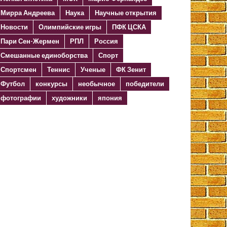
Мирра Андреева
Наука
Научные открытия
Новости
Олимпийские игры
ПФК ЦСКА
Пари Сен-Жермен
РПЛ
Россия
Смешанные единоборства
Спорт
Спортсмен
Теннис
Ученые
ФК Зенит
Футбол
конкурсы
необычное
победители
фотографии
художники
япония