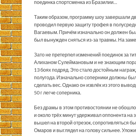
поединка спортсменка из Бразилии…
Таким образом, программу шоу завершали два
проводил первую защиту трофея в полусредн
Вагаевым. Причём изначально он должен был
был вынужден сняться из-за травмы. На зам
Зато не претерпел изменений поединок за ти
Алиханом Сулеймановым и не знающим пор
13 боях подряд. Это стало достойным награ
полугода. Изначально соперники должны были
сделать вес. Однако он извлёк из этого вывод
50 г легче соперника.
Без драмы в этом противостоянии не обошло
и около трёх минут удерживал оппонента на з
вышел на второй отрезок, сопротивляться бы
Омаров и выглядел на голову сильнее. Уложи