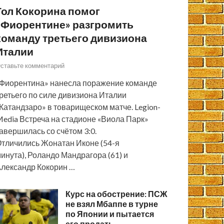
Гол Кокорина помог
«Фиорентине» разгромить
команду третьего дивизиона
Италии
ставьте комментарий
Фиорентина» нанесла поражение команде
ретьего по силе дивизиона Италии
Катандзаро» в товарищеском матче. Legion-
edia Встреча на стадионе «Виола Парк»
авершилась со счётом 3:0.
тличились Жонатан Иконе (54-я
инута), Роландо Мандрагора (61) и
лександр Кокорин …
Курс на обострение: ПСЖ
не взял Мбаппе в турне
по Японии и пытается
его продать