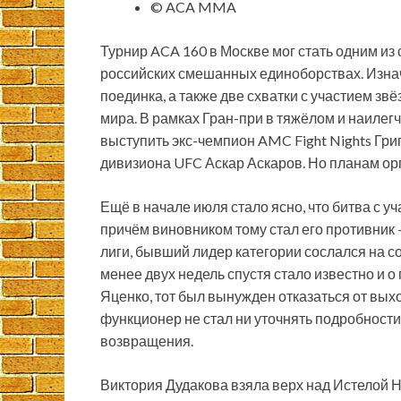
© ACA MMA
Турнир ACA 160 в Москве мог стать одним из
российских смешанных единоборствах. Изнач
поединка, а также две схватки с участием звё
мира. В рамках Гран-при в тяжёлом и наиле
выступить экс-чемпион AMC Fight Nights Гр
дивизиона UFC Аскар Аскаров. Но планам ор
Ещё в начале июля стало ясно, что битва с у
причём виновником тому стал его противник
лиги, бывший лидер категории сослался на с
менее двух недель спустя стало известно и 
Яценко, тот был вынужден отказаться от вых
функционер не стал ни уточнять подробности
возвращения.
Виктория Дудакова взяла верх над Истелой Н