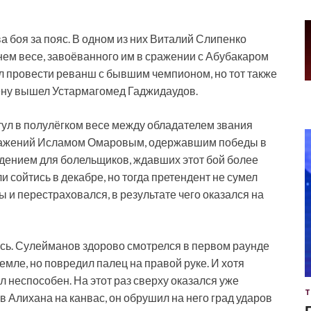
 боя за пояс. В одном из них Виталий Слипенко
ем весе, завоёванного им в сражении с Абубакаром
 провести реванш с бывшим чемпионом, но тот также
ену вышел Устармагомед Гаджидаудов.
тул в полулёгком весе между обладателем звания
ажений Исламом Омаровым, одержавшим победы в
ждением для болельщиков, ждавших этот бой более
 сойтись в декабре, но тогда претендент не сумел
ы и перестраховался, в результате чего оказался на
сь. Сулейманов здорово смотрелся в первом раунде
емле, но повредил палец на правой руке. И хотя
л неспособен. На этот раз сверху оказался уже
Т
в Алихана на канвас, он обрушил на него град ударов