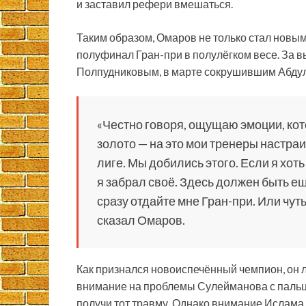
и заставил рефери вмешаться.
Таким образом, Омаров не только стал новым 
полуфинал Гран-при в полулёгком весе. За 
Полпудниковым, в марте сокрушившим Абду
«Честно говоря, ощущаю эмоции, кот
золото — на это мои тренеры настраи
лиге. Мы добились этого. Если я хот
я забрал своё. Здесь должен быть ещё
сразу отдайте мне Гран-при. Или чут
сказал Омаров.
Как признался новоиспечённый чемпион, он 
внимание на проблемы Сулейманова с пальцем
получи тот травму. Однако внимание Ислама