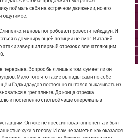
л не дал. А в стойке продолжил смотреться
нику поймать себя на встречном движении, но его
и ощутимее.
 Слипенко, и вновь попробовал провести тейкдаун. И
ржаться в доминирующей позиции не смог. Виталий
ю атак и завершил первый отрезок с впечатляющим
8.
 перерыва. Вопрос был лишь в том, сумеет ли он
ундов. Мало того что такие выпады сами по себе
 ещё и Гаджидаудов постоянно пытался выкачивать из
вноваться в грепплинге. До конца отрезка
млю и постепенно стал всё чаще опережать в
уставшим. Он уже не прессинговал оппонента и был
шистые хуки в голову. И сам не заметил, как оказался
в. Контроль вкупе с «грязным боксом» помогли ему