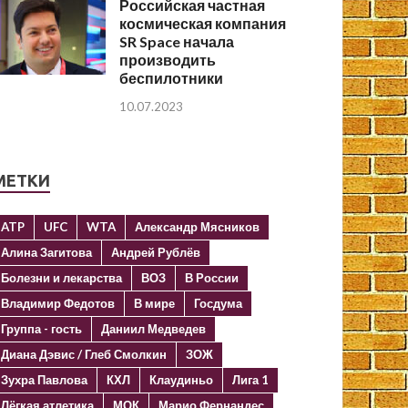
Российская частная
космическая компания
SR Space начала
производить
беспилотники
10.07.2023
МЕТКИ
ATP
UFC
WTA
Александр Мясников
Алина Загитова
Андрей Рублёв
Болезни и лекарства
ВОЗ
В России
Владимир Федотов
В мире
Госдума
Группа - гость
Даниил Медведев
Диана Дэвис / Глеб Смолкин
ЗОЖ
Зухра Павлова
КХЛ
Клаудиньо
Лига 1
Лёгкая атлетика
МОК
Марио Фернандес