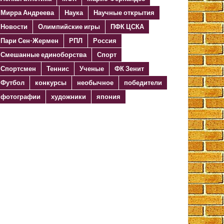
Мирра Андреева
Наука
Научные открытия
Новости
Олимпийские игры
ПФК ЦСКА
Пари Сен-Жермен
РПЛ
Россия
Смешанные единоборства
Спорт
Спортсмен
Теннис
Ученые
ФК Зенит
Футбол
конкурсы
необычное
победители
фотографии
художники
япония