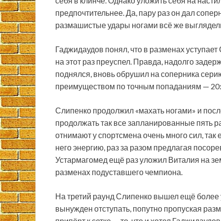
себя в клинче. Однако уложить себя на насти
предпочтительнее. Да, пару раз он дал сопер
размашистые удары ногами всё же выглядел
Гаджидаудов понял, что в разменах уступает
на этот раз преуспел. Правда, надолго заде
поднялся, вновь обрушил на соперника сери
преимуществом по точным попаданиям — 20:
Слипенко продолжил «махать ногами» и после
продолжать так все запланированные пять ра
отнимают у спортсмена очень много сил, так
него энергию, раз за разом предлагая посоре
Устармагомед ещё раз уложил Виталия на зе
разменах подуставшего чемпиона.
На третий раунд Слипенко вышел ещё более 
вынужден отступать, попутно пропуская разма
припёрт к сетке — то, что и хотел Гаджидаудо