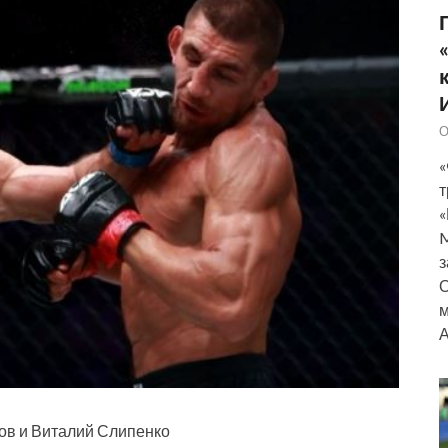
О
«
т
«
M
з
О
м
А
ов и Виталий Слипенко