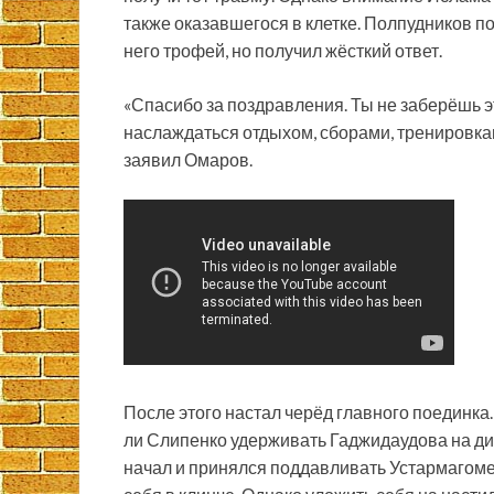
также оказавшегося в клетке. Полпудников п
него трофей, но получил жёсткий ответ.
«Спасибо за поздравления. Ты не заберёшь э
наслаждаться отдыхом, сборами, тренировками
заявил Омаров.
После этого настал черёд главного поединка.
ли Слипенко удерживать Гаджидаудова на дис
начал и принялся поддавливать Устармагомед