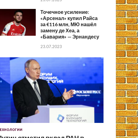
Точечное усиление:
«Арсенал» купил Райса
за €116 млн, МЮ нашёл
замену де Хеа, а
«Бавария» — Эрнандесу
23.07.2023
ЕХНОЛОГИИ
Путин отметил вклад РАН в