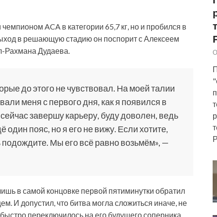
чемпионом ACA в категории 65,7 кг, но и пробился в
выход в решающую стадию он поспорит с Алексеем
л-Рахмана Дудаева.
О
П
"
орые до этого не чувствовал. На моей талии
п
вали меня с первого дня, как я появился в
т
ь сейчас завершу карьеру, буду доволен, ведь
р
т
 один пояс, но я его не вижу. Если хотите,
Р
ь подождите. Мы его всё равно возьмём», —
лишь в самой концовке первой пятиминутки обратил
. И допустил, что битва могла сложиться иначе, не
 быстро переключилось на его будущего соперника,