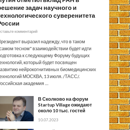
решение задач научного и
технологического суверенитета
России
ставьте комментарий
резидент выразил надежду, что в таком
самом тесном" взаимодействии будет идти
одготовка к следующему Форуму будущих
ехнологий, который будет посвящен
азвитию нейрокогнитивных биомедицинских
ехнологий МОСКВА, 13 июля. /ТАСС/.
оссийская академия …
В Сколково на форум
Startup Village ожидают
около 10 тыс. гостей
10.07.2023