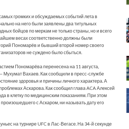
 самых громких и обсуждаемых событий лета в
ально на него были заявлены два титульных
здных бойцов по меркам не только страны, но и всего
гчайшем весах соответственно должны были
игорий Пономарёв и бывший второй номер своего
ганизаторов не суждено было сбыться.
частием Пономарёва перенесена на 11 августа,
 — Мухумат Вахаев. Как сообщили в пресс-службе
остояние здоровья и причины личного характера. А
о проблемах Аскарова. Как сообщил глава ACA Алексей
ода в клетку по медицинским показаниям. При этом
 произошедшего с Аскаром, ни называть дату его
уньес на турнире UFC в Лас-Вегасе. На 34-й секунде