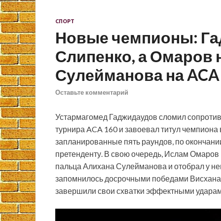
СПОРТ
Новые чемпионы: Га
Слипенко, а Омаров
Сулейманова на ACA
Оставьте комментарий
Устармагомед Гаджидаудов сломил сопротив
турнира ACA 160 и завоевал титул чемпиона 
запланированные пять раундов, по окончани
претенденту. В свою очередь, Ислам Омаров
пальца Алихана Сулейманова и отобрал у нег
запомнилось досрочными победами Висхана
завершили свои схватки эффектными ударам