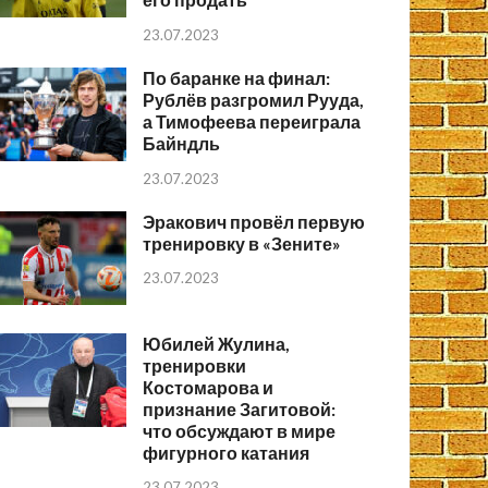
23.07.2023
По баранке на финал:
Рублёв разгромил Рууда,
а Тимофеева переиграла
Байндль
23.07.2023
Эракович провёл первую
тренировку в «Зените»
23.07.2023
Юбилей Жулина,
тренировки
Костомарова и
признание Загитовой:
что обсуждают в мире
фигурного катания
23.07.2023