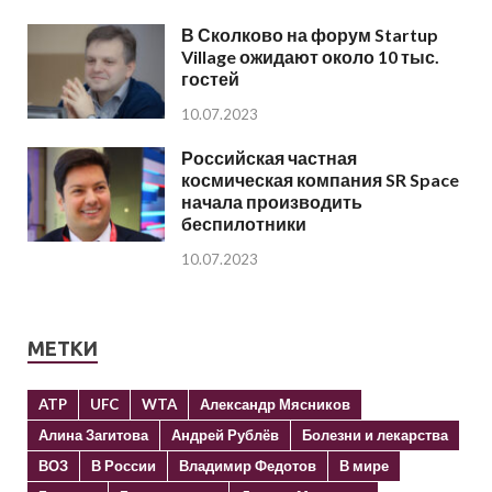
В Сколково на форум Startup
Village ожидают около 10 тыс.
гостей
10.07.2023
Российская частная
космическая компания SR Space
начала производить
беспилотники
10.07.2023
МЕТКИ
ATP
UFC
WTA
Александр Мясников
Алина Загитова
Андрей Рублёв
Болезни и лекарства
ВОЗ
В России
Владимир Федотов
В мире