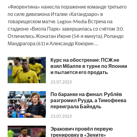
«Фиорентина» нанесла поражение команде третьего
по силе дивизиона Италии «Катандзаро» в
товарищеском матче. Legion-Media Встреча на
стадионе «Виола Парк» завершилась со счётом 3:0.
Отличились Жонатан Иконе (54-я минута), Роландо
Мандрагора (61) и Александр Кокорин …
Курс на обострение: ПСЖ не
взял Мбаппе в турне по Японии
и пытается его продать
23.07.2023
По баранке на финал: Рублёв
разгромил Рууда, а Тимофеева
переиграла Байндль
23.07.2023
Эракович провёл первую
тренировку в «Зените»