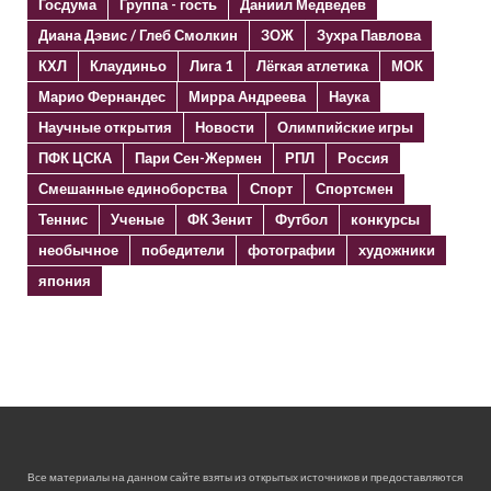
Госдума
Группа - гость
Даниил Медведев
Диана Дэвис / Глеб Смолкин
ЗОЖ
Зухра Павлова
КХЛ
Клаудиньо
Лига 1
Лёгкая атлетика
МОК
Марио Фернандес
Мирра Андреева
Наука
Научные открытия
Новости
Олимпийские игры
ПФК ЦСКА
Пари Сен-Жермен
РПЛ
Россия
Смешанные единоборства
Спорт
Спортсмен
Теннис
Ученые
ФК Зенит
Футбол
конкурсы
необычное
победители
фотографии
художники
япония
Все материалы на данном сайте взяты из открытых источников и предоставляются