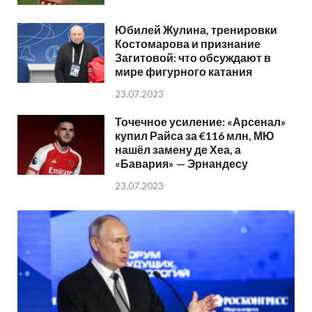
Юбилей Жулина, тренировки
Костомарова и признание
Загитовой: что обсуждают в
мире фигурного катания
23.07.2023
Точечное усиление: «Арсенал»
купил Райса за €116 млн, МЮ
нашёл замену де Хеа, а
«Бавария» — Эрнандесу
23.07.2023