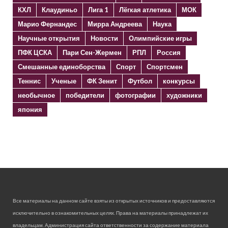
КХЛ
Клаудиньо
Лига 1
Лёгкая атлетика
МОК
Марио Фернандес
Мирра Андреева
Наука
Научные открытия
Новости
Олимпийские игры
ПФК ЦСКА
Пари Сен-Жермен
РПЛ
Россия
Смешанные единоборства
Спорт
Спортсмен
Теннис
Ученые
ФК Зенит
Футбол
конкурсы
необычное
победители
фотографии
художники
япония
Все материалы на данном сайте взяты из открытых источников и предоставляются
исключительно в ознакомительных целях. Права на материалы принадлежат их
владельцам. Администрация сайта ответственности за содержание материала