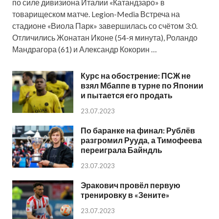
по силе дивизиона Италии «Катандзаро» в
товарищеском матче. Legion-Media Встреча на
стадионе «Виола Парк» завершилась со счётом 3:0.
Отличились Жонатан Иконе (54-я минута), Роландо
Мандрагора (61) и Александр Кокорин …
Курс на обострение: ПСЖ не
взял Мбаппе в турне по Японии
и пытается его продать
23.07.2023
По баранке на финал: Рублёв
разгромил Рууда, а Тимофеева
переиграла Байндль
23.07.2023
Эракович провёл первую
тренировку в «Зените»
23.07.2023