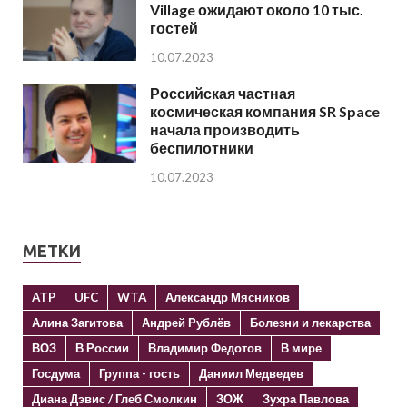
Village ожидают около 10 тыс.
гостей
10.07.2023
Российская частная
космическая компания SR Space
начала производить
беспилотники
10.07.2023
МЕТКИ
ATP
UFC
WTA
Александр Мясников
Алина Загитова
Андрей Рублёв
Болезни и лекарства
ВОЗ
В России
Владимир Федотов
В мире
Госдума
Группа - гость
Даниил Медведев
Диана Дэвис / Глеб Смолкин
ЗОЖ
Зухра Павлова