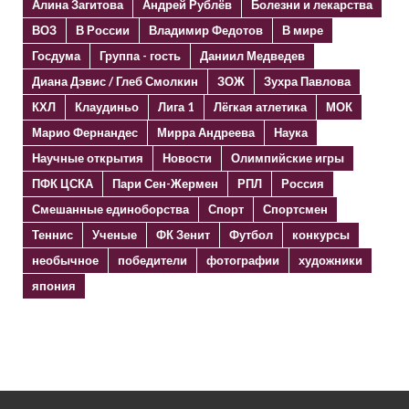
Алина Загитова
Андрей Рублёв
Болезни и лекарства
ВОЗ
В России
Владимир Федотов
В мире
Госдума
Группа - гость
Даниил Медведев
Диана Дэвис / Глеб Смолкин
ЗОЖ
Зухра Павлова
КХЛ
Клаудиньо
Лига 1
Лёгкая атлетика
МОК
Марио Фернандес
Мирра Андреева
Наука
Научные открытия
Новости
Олимпийские игры
ПФК ЦСКА
Пари Сен-Жермен
РПЛ
Россия
Смешанные единоборства
Спорт
Спортсмен
Теннис
Ученые
ФК Зенит
Футбол
конкурсы
необычное
победители
фотографии
художники
япония