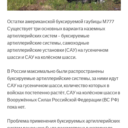
Остатки американской буксируемой гаубицы М777
Существует три основных варианта наземных
артиллерийских систем – буксируемые
артиллерийские системы, самоходные
артиллерийские установки (САУ) на гусеничном
шасси и САУ на колёсном шасси.
В России максимально были распространены
буксируемые артиллерийские системы, за ними идут
САУ на гусеничном шасси, количество которых в
войсках постепенно растёт, САУ на колёсном шасси в
Вооружённых Силах Российской Федерации (ВС РФ)
пока нет.
Проблема применения буксируемых артиллерийских
систем ранее уже была рассмотрена в материале