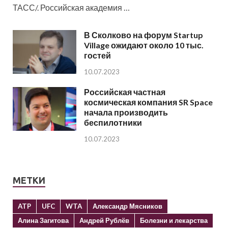
ТАСС/. Российская академия …
В Сколково на форум Startup
Village ожидают около 10 тыс.
гостей
10.07.2023
Российская частная
космическая компания SR Space
начала производить
беспилотники
10.07.2023
МЕТКИ
ATP
UFC
WTA
Александр Мясников
Алина Загитова
Андрей Рублёв
Болезни и лекарства