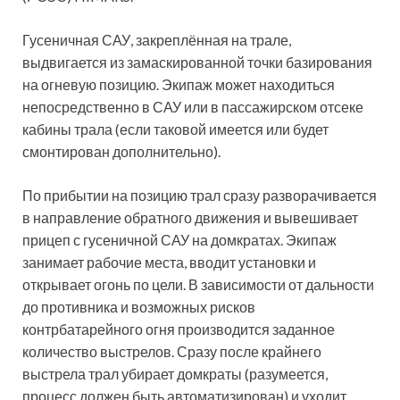
Гусеничная САУ, закреплённая на трале,
выдвигается из замаскированной точки базирования
на огневую позицию. Экипаж может находиться
непосредственно в САУ или в пассажирском отсеке
кабины трала (если таковой имеется или будет
смонтирован дополнительно).
По прибытии на позицию трал сразу разворачивается
в направление обратного движения и вывешивает
прицеп с гусеничной САУ на домкратах. Экипаж
занимает рабочие места, вводит установки и
открывает огонь по цели. В зависимости от дальности
до противника и возможных рисков
контрбатарейного огня производится заданное
количество выстрелов. Сразу после крайнего
выстрела трал убирает домкраты (разумеется,
процесс должен быть автоматизирован) и уходит