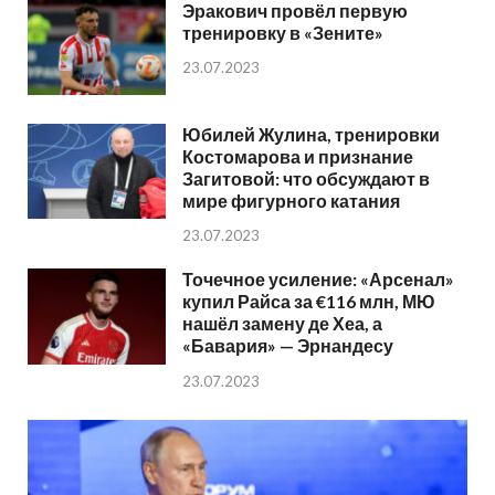
Эракович провёл первую
тренировку в «Зените»
23.07.2023
Юбилей Жулина, тренировки
Костомарова и признание
Загитовой: что обсуждают в
мире фигурного катания
23.07.2023
Точечное усиление: «Арсенал»
купил Райса за €116 млн, МЮ
нашёл замену де Хеа, а
«Бавария» — Эрнандесу
23.07.2023