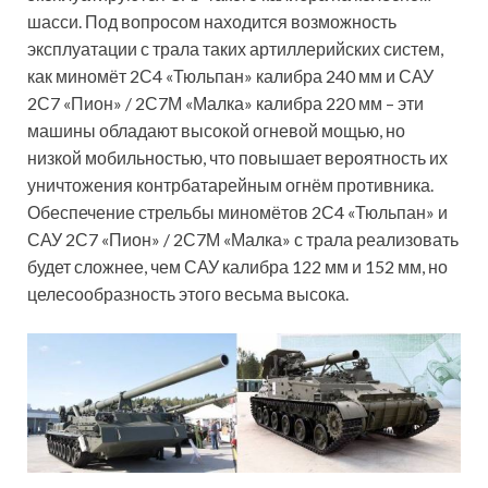
шасси. Под вопросом находится возможность
эксплуатации с трала таких артиллерийских систем,
как миномёт 2С4 «Тюльпан» калибра 240 мм и САУ
2С7 «Пион» / 2С7М «Малка» калибра 220 мм – эти
машины обладают высокой огневой мощью, но
низкой мобильностью, что повышает вероятность их
уничтожения контрбатарейным огнём противника.
Обеспечение стрельбы миномётов 2С4 «Тюльпан» и
САУ 2С7 «Пион» / 2С7М «Малка» с трала реализовать
будет сложнее, чем САУ калибра 122 мм и 152 мм, но
целесообразность этого весьма высока.