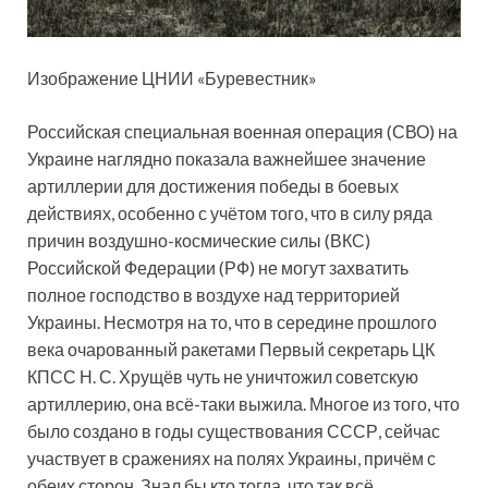
Изображение ЦНИИ «Буревестник»
Российская специальная военная операция (СВО) на
Украине наглядно показала важнейшее значение
артиллерии для достижения победы в боевых
действиях, особенно с учётом того, что в силу ряда
причин воздушно-космические силы (ВКС
)
Российской Федерации (РФ) не могут захватить
полное господство в воздухе над территорией
Украины. Несмотря на то, что в середине прошлого
века очарованный ракетами Первый секретарь ЦК
КПСС Н. С. Хрущёв чуть не уничтожил советскую
артиллерию, она всё-таки выжила. Многое из того, что
было создано в годы существования СССР, сейчас
участвует в сражениях на полях Украины, причём с
обеих сторон. Знал бы кто тогда, что так всё