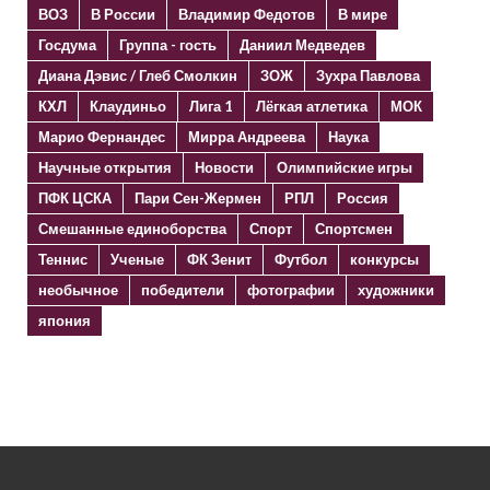
ВОЗ
В России
Владимир Федотов
В мире
Госдума
Группа - гость
Даниил Медведев
Диана Дэвис / Глеб Смолкин
ЗОЖ
Зухра Павлова
КХЛ
Клаудиньо
Лига 1
Лёгкая атлетика
МОК
Марио Фернандес
Мирра Андреева
Наука
Научные открытия
Новости
Олимпийские игры
ПФК ЦСКА
Пари Сен-Жермен
РПЛ
Россия
Смешанные единоборства
Спорт
Спортсмен
Теннис
Ученые
ФК Зенит
Футбол
конкурсы
необычное
победители
фотографии
художники
япония