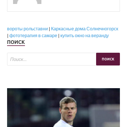
вороты рольставни
|
Каркасные дома Солнечногорск
|
фототерапия в самаре
|
купить окно на веранду
ПОИСК