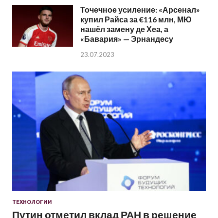
Точечное усиление: «Арсенал»
купил Райса за €116 млн, МЮ
нашёл замену де Хеа, а
«Бавария» — Эрнандесу
23.07.2023
ТЕХНОЛОГИИ
Путин отметил вклад РАН в решение