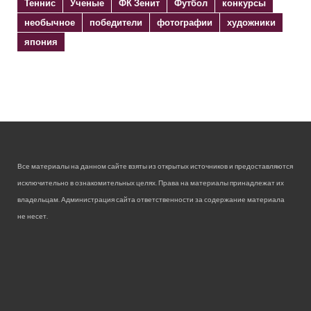
Теннис
Ученые
ФК Зенит
Футбол
конкурсы
необычное
победители
фотографии
художники
япония
Все материалы на данном сайте взяты из открытых источников и предоставляются
исключительно в ознакомительных целях. Права на материалы принадлежат их
владельцам. Администрация сайта ответственности за содержание материала
не несет.