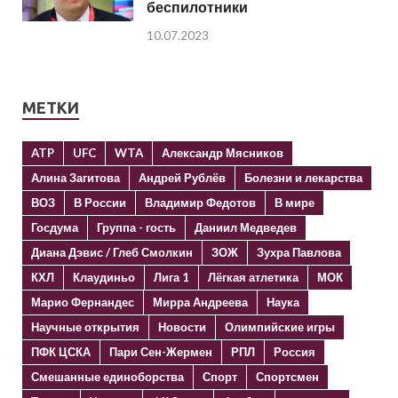
беспилотники
10.07.2023
МЕТКИ
ATP
UFC
WTA
Александр Мясников
Алина Загитова
Андрей Рублёв
Болезни и лекарства
ВОЗ
В России
Владимир Федотов
В мире
Госдума
Группа - гость
Даниил Медведев
Диана Дэвис / Глеб Смолкин
ЗОЖ
Зухра Павлова
КХЛ
Клаудиньо
Лига 1
Лёгкая атлетика
МОК
Марио Фернандес
Мирра Андреева
Наука
Научные открытия
Новости
Олимпийские игры
ПФК ЦСКА
Пари Сен-Жермен
РПЛ
Россия
Смешанные единоборства
Спорт
Спортсмен