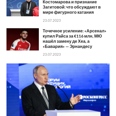
Костомарова и признание
Загитовой: что обсуждают в
мире фигурного катания
23.07.2023
Точечное усиление: «Арсенал»
купил Райса за €116 млн, МЮ
нашёл замену де Хеа, а
«Бавария» — Эрнандесу
23.07.2023