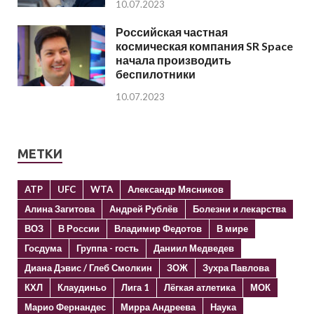
10.07.2023
Российская частная
космическая компания SR Space
начала производить
беспилотники
10.07.2023
МЕТКИ
ATP
UFC
WTA
Александр Мясников
Алина Загитова
Андрей Рублёв
Болезни и лекарства
ВОЗ
В России
Владимир Федотов
В мире
Госдума
Группа - гость
Даниил Медведев
Диана Дэвис / Глеб Смолкин
ЗОЖ
Зухра Павлова
КХЛ
Клаудиньо
Лига 1
Лёгкая атлетика
МОК
Марио Фернандес
Мирра Андреева
Наука