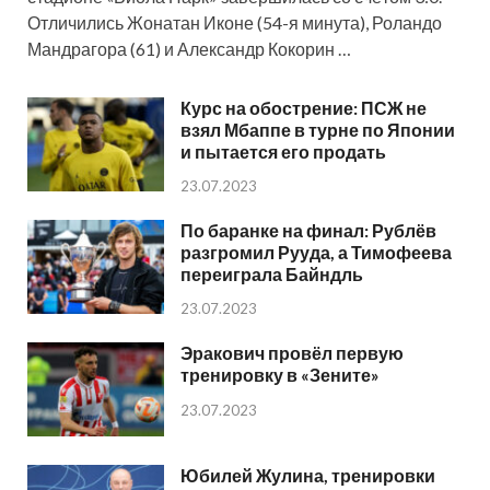
Отличились Жонатан Иконе (54-я минута), Роландо
Мандрагора (61) и Александр Кокорин …
Курс на обострение: ПСЖ не
взял Мбаппе в турне по Японии
и пытается его продать
23.07.2023
По баранке на финал: Рублёв
разгромил Рууда, а Тимофеева
переиграла Байндль
23.07.2023
Эракович провёл первую
тренировку в «Зените»
23.07.2023
Юбилей Жулина, тренировки