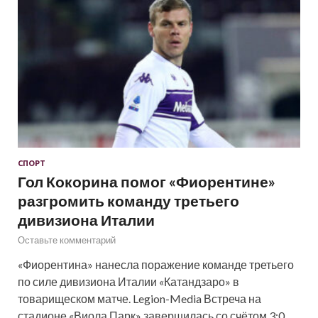
СПОРТ
Гол Кокорина помог «Фиорентине»
разгромить команду третьего
дивизиона Италии
Оставьте комментарий
«Фиорентина» нанесла поражение команде третьего
по силе дивизиона Италии «Катандзаро» в
товарищеском матче. Legion-Media Встреча на
стадионе «Виола Парк» завершилась со счётом 3:0.