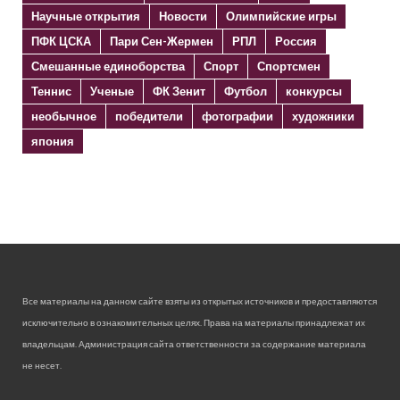
Научные открытия
Новости
Олимпийские игры
ПФК ЦСКА
Пари Сен-Жермен
РПЛ
Россия
Смешанные единоборства
Спорт
Спортсмен
Теннис
Ученые
ФК Зенит
Футбол
конкурсы
необычное
победители
фотографии
художники
япония
Все материалы на данном сайте взяты из открытых источников и предоставляются
исключительно в ознакомительных целях. Права на материалы принадлежат их
владельцам. Администрация сайта ответственности за содержание материала
не несет.