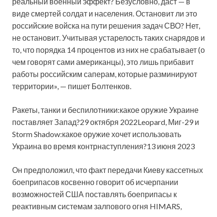
реальный военный эффект? Безусловно, даст — в
виде смертей солдат и населения. Остановит ли это
российские войска на пути решения задач СВО? Нет,
не остановит. Учитывая устарелость таких снарядов и
то, что порядка 14 процентов из них не срабатывает (о
чем говорят сами американцы), это лишь прибавит
работы российским саперам, которые разминируют
территории», — пишет Болтенков.
Ракеты, танки и беспилотники:какое оружие Украине
поставляет Запад?29 октября 2022Leopard, Миг-29 и
Storm Shadow:какое оружие хочет использовать
Украина во время контрнаступления?13 июня 2023
Он предположил, что факт передачи Киеву кассетных
боеприпасов косвенно говорит об исчерпании
возможностей США поставлять боеприпасы к
реактивным системам залпового огня HIMARS,