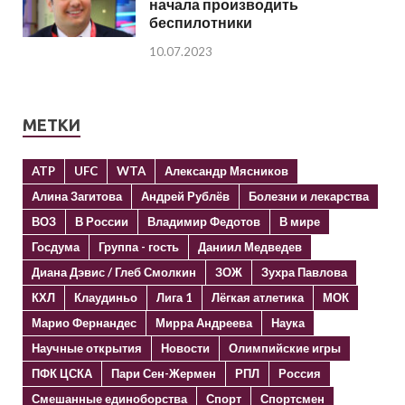
начала производить
беспилотники
10.07.2023
МЕТКИ
ATP
UFC
WTA
Александр Мясников
Алина Загитова
Андрей Рублёв
Болезни и лекарства
ВОЗ
В России
Владимир Федотов
В мире
Госдума
Группа - гость
Даниил Медведев
Диана Дэвис / Глеб Смолкин
ЗОЖ
Зухра Павлова
КХЛ
Клаудиньо
Лига 1
Лёгкая атлетика
МОК
Марио Фернандес
Мирра Андреева
Наука
Научные открытия
Новости
Олимпийские игры
ПФК ЦСКА
Пари Сен-Жермен
РПЛ
Россия
Смешанные единоборства
Спорт
Спортсмен