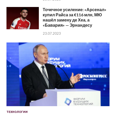
Точечное усиление: «Арсенал»
купил Райса за €116 млн, МЮ
нашёл замену де Хеа, а
«Бавария» — Эрнандесу
23.07.2023
ТЕХНОЛОГИИ