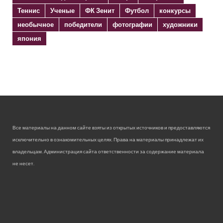
Теннис
Ученые
ФК Зенит
Футбол
конкурсы
необычное
победители
фотографии
художники
япония
Все материалы на данном сайте взяты из открытых источников и предоставляются
исключительно в ознакомительных целях. Права на материалы принадлежат их
владельцам. Администрация сайта ответственности за содержание материала
не несет.