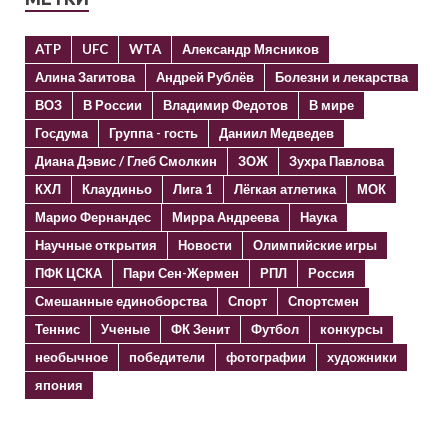
ATP
UFC
WTA
Александр Мясников
Алина Загитова
Андрей Рублёв
Болезни и лекарства
ВОЗ
В России
Владимир Федотов
В мире
Госдума
Группа - гость
Даниил Медведев
Диана Дэвис / Глеб Смолкин
ЗОЖ
Зухра Павлова
КХЛ
Клаудиньо
Лига 1
Лёгкая атлетика
МОК
Марио Фернандес
Мирра Андреева
Наука
Научные открытия
Новости
Олимпийские игры
ПФК ЦСКА
Пари Сен-Жермен
РПЛ
Россия
Смешанные единоборства
Спорт
Спортсмен
Теннис
Ученые
ФК Зенит
Футбол
конкурсы
необычное
победители
фотографии
художники
япония