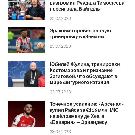
разгромил Рууда, а Тимофеева
переиграла Байндль
23.07.2023
Эракович провёл первую
тренировку в «Зените»
23.07.2023
Юбилей Жулина, тренировки
Костомарова и признание
Загитовой: что обсуждают в
мире фигурного катания
23.07.2023
Точечное усиление: «Арсенал»
купил Райса за €116 млн, МЮ
нашёл замену де Хеа, а
«Бавария» — Эрнандесу
23.07.2023