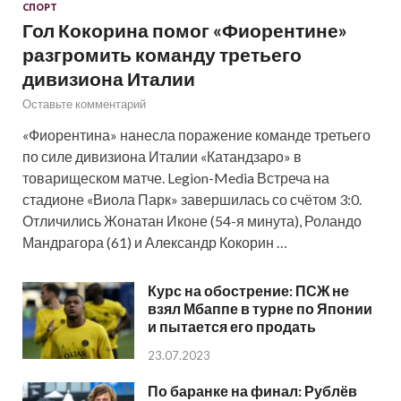
СПОРТ
Гол Кокорина помог «Фиорентине»
разгромить команду третьего
дивизиона Италии
Оставьте комментарий
«Фиорентина» нанесла поражение команде третьего
по силе дивизиона Италии «Катандзаро» в
товарищеском матче. Legion-Media Встреча на
стадионе «Виола Парк» завершилась со счётом 3:0.
Отличились Жонатан Иконе (54-я минута), Роландо
Мандрагора (61) и Александр Кокорин …
Курс на обострение: ПСЖ не
взял Мбаппе в турне по Японии
и пытается его продать
23.07.2023
По баранке на финал: Рублёв