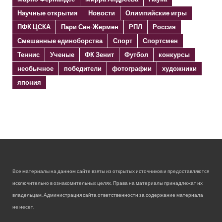
Научные открытия
Новости
Олимпийские игры
ПФК ЦСКА
Пари Сен-Жермен
РПЛ
Россия
Смешанные единоборства
Спорт
Спортсмен
Теннис
Ученые
ФК Зенит
Футбол
конкурсы
необычное
победители
фотографии
художники
япония
Все материалы на данном сайте взяты из открытых источников и предоставляются
исключительно в ознакомительных целях. Права на материалы принадлежат их
владельцам. Администрация сайта ответственности за содержание материала
не несет.