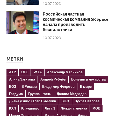
10.07.2023
Российская частная
космическая компания SR Space
начала производить
беспилотники
10.07.2023
МЕТКИ
ATP
UFC
WTA
Александр Мясников
Алина Загитова
Андрей Рублёв
Болезни и лекарства
ВОЗ
В России
Владимир Федотов
В мире
Госдума
Группа - гость
Даниил Медведев
Диана Дэвис / Глеб Смолкин
ЗОЖ
Зухра Павлова
КХЛ
Клаудиньо
Лига 1
Лёгкая атлетика
МОК
Марио Фернандес
Мирра Андреева
Наука