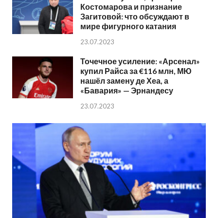
Костомарова и признание
Загитовой: что обсуждают в
мире фигурного катания
23.07.2023
Точечное усиление: «Арсенал»
купил Райса за €116 млн, МЮ
нашёл замену де Хеа, а
«Бавария» — Эрнандесу
23.07.2023