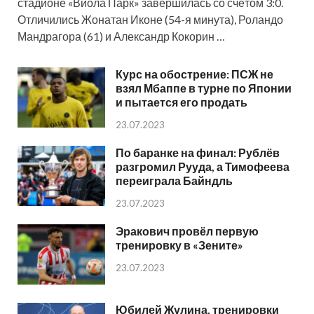
стадионе «Виола Парк» завершилась со счётом 3:0.
Отличились Жонатан Иконе (54-я минута), Роландо
Мандрагора (61) и Александр Кокорин …
Курс на обострение: ПСЖ не
взял Мбаппе в турне по Японии
и пытается его продать
23.07.2023
По баранке на финал: Рублёв
разгромил Рууда, а Тимофеева
переиграла Байндль
23.07.2023
Эракович провёл первую
тренировку в «Зените»
23.07.2023
Юбилей Жулина, тренировки