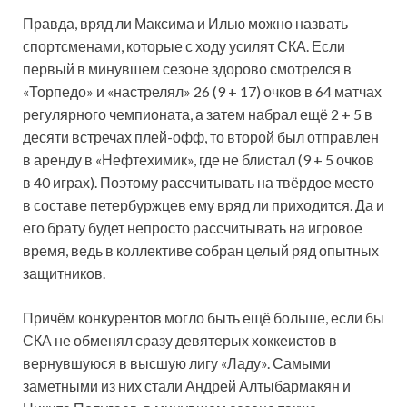
Правда, вряд ли Максима и Илью можно назвать
спортсменами, которые с ходу усилят СКА. Если
первый в минувшем сезоне здорово смотрелся в
«Торпедо» и «настрелял» 26 (9 + 17) очков в 64 матчах
регулярного чемпионата, а затем набрал ещё 2 + 5 в
десяти встречах плей-офф, то второй был отправлен
в аренду в «Нефтехимик», где не блистал (9 + 5 очков
в 40 играх). Поэтому рассчитывать на твёрдое место
в составе петербуржцев ему вряд ли приходится. Да и
его брату будет непросто рассчитывать на игровое
время, ведь в коллективе собран целый ряд опытных
защитников.
Причём конкурентов могло быть ещё больше, если бы
СКА не обменял сразу девятерых хоккеистов в
вернувшуюся в высшую лигу «Ладу». Самыми
заметными из них стали Андрей Алтыбармакян и