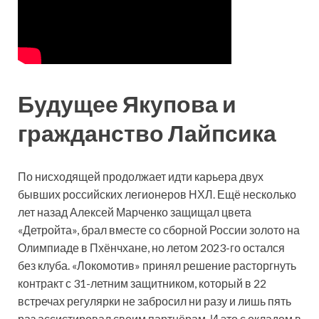
Будущее Якупова и
гражданство Лайпсика
По нисходящей продолжает идти карьера двух
бывших российских легионеров НХЛ. Ещё несколько
лет назад Алексей Марченко защищал цвета
«Детройта», брал вместе со сборной России золото на
Олимпиаде в Пхёнчхане, но летом 2023-го остался
без клуба. «Локомотив» принял решение расторгнуть
контракт с 31-летним защитником, который в 22
встречах регулярки не забросил ни разу и лишь пять
раз ассистировал своим партнёрам. И это с окладом в