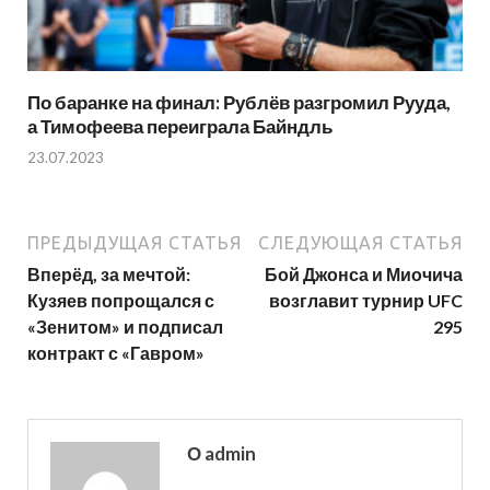
По баранке на финал: Рублёв разгромил Рууда,
а Тимофеева переиграла Байндль
23.07.2023
ПРЕДЫДУЩАЯ СТАТЬЯ
СЛЕДУЮЩАЯ СТАТЬЯ
Вперёд, за мечтой:
Бой Джонса и Миочича
Кузяев попрощался с
возглавит турнир UFC
«Зенитом» и подписал
295
контракт с «Гавром»
О admin