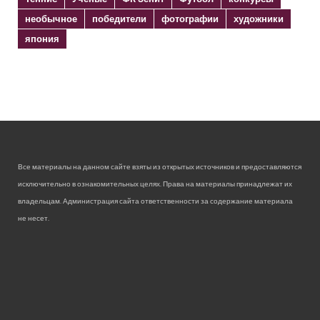
необычное
победители
фотографии
художники
япония
Все материалы на данном сайте взяты из открытых источников и предоставляются
исключительно в ознакомительных целях. Права на материалы принадлежат их
владельцам. Администрация сайта ответственности за содержание материала
не несет.