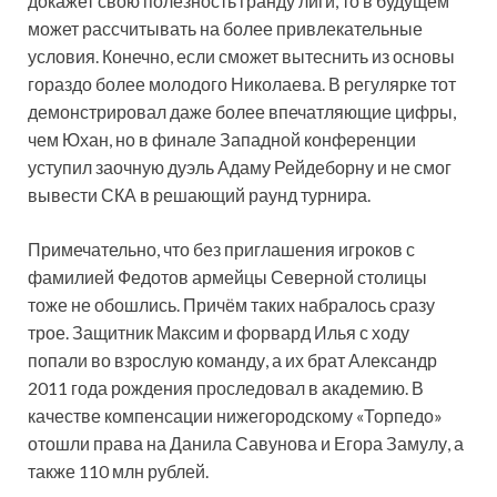
докажет свою полезность гранду лиги, то в будущем
может рассчитывать на более привлекательные
условия. Конечно, если сможет вытеснить из основы
гораздо более молодого Николаева. В регулярке тот
демонстрировал даже более впечатляющие цифры,
чем Юхан, но в финале Западной конференции
уступил заочную дуэль Адаму Рейдеборну и не смог
вывести СКА в решающий раунд турнира.
Примечательно, что без приглашения игроков с
фамилией Федотов армейцы Северной столицы
тоже не обошлись. Причём таких набралось сразу
трое. Защитник Максим и форвард Илья с ходу
попали во взрослую команду, а их брат Александр
2011 года рождения проследовал в академию. В
качестве компенсации нижегородскому «Торпедо»
отошли права на Данила Савунова и Егора Замулу, а
также 110 млн рублей.