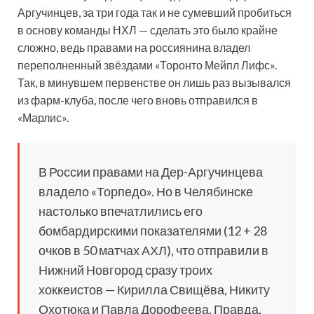
Аргучинцев, за три года так и не сумевший пробиться
в основу команды НХЛ — сделать это было крайне
сложно, ведь правами на россиянина владел
переполненный звёздами «Торонто Мейпл Лифс».
Так, в минувшем первенстве он лишь раз вызывался
из фарм-клуба, после чего вновь отправился в
«Марлис».
В России правами на Дер-Аргучинцева
владело «Торпедо». Но в Челябинске
настолько впечатлились его
бомбардирскими показателями (12 + 28
очков в 50 матчах АХЛ), что отправили в
Нижний Новгород сразу троих
хоккеистов — Кирилла Свищёва, Никиту
Охотюка и Павла Дорофеева. Правда,