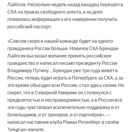
Лайпсик. Несколько недель назад канадец перешёл в
СКА на правах свободного агента, а на днях
появилась информация о его намерении получить
российский паспорт.
«Совсем скоро в нашей команде будет на одного
гражданина России больше. Новичок СКА Брендан
Лайпсик высказал желание принять российское
гражданство и написал письмо президенту России
Владимиру Путину… Брендан уже три года живёт в
России, теперь будет играть в Петербурге за СКА, а за
это время объездил всю Россию, стал здесь своим. Не
секрет, что в Северной Америке он столкнулся с
предвзятостью и несправедливостью, а в России все
эти годы чувствовал исключительно поддержку и от
болельщиков, и от тренеров, и от партнёров», —
написал наставник клуба Роман Ротенберг в своём
Telegram-канале.