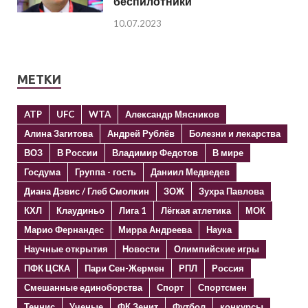
беспилотники
10.07.2023
МЕТКИ
ATP
UFC
WTA
Александр Мясников
Алина Загитова
Андрей Рублёв
Болезни и лекарства
ВОЗ
В России
Владимир Федотов
В мире
Госдума
Группа - гость
Даниил Медведев
Диана Дэвис / Глеб Смолкин
ЗОЖ
Зухра Павлова
КХЛ
Клаудиньо
Лига 1
Лёгкая атлетика
МОК
Марио Фернандес
Мирра Андреева
Наука
Научные открытия
Новости
Олимпийские игры
ПФК ЦСКА
Пари Сен-Жермен
РПЛ
Россия
Смешанные единоборства
Спорт
Спортсмен
Теннис
Ученые
ФК Зенит
Футбол
конкурсы