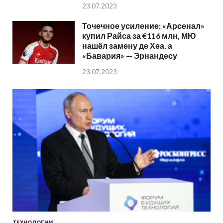
23.07.2023
Точечное усиление: «Арсенал»
купил Райса за €116 млн, МЮ
нашёл замену де Хеа, а
«Бавария» — Эрнандесу
23.07.2023
ТЕХНОЛОГИИ