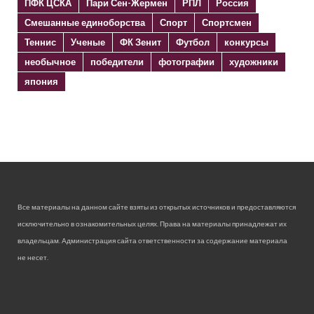
ПФК ЦСКА
Пари Сен-Жермен
РПЛ
Россия
Смешанные единоборства
Спорт
Спортсмен
Теннис
Ученые
ФК Зенит
Футбол
конкурсы
необычное
победители
фотографии
художники
япония
Все материалы на данном сайте взяты из открытых источников и предоставляются
исключительно в ознакомительных целях. Права на материалы принадлежат их
владельцам. Администрация сайта ответственности за содержание материала
не несет.