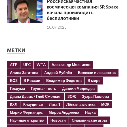
Российская частная
космическая компания SR Space
начала производить
беспилотники
10.07.2023
МЕТКИ
ATP
UFC
WTA
Александр Мясников
Алина Загитова
Андрей Рублёв
Болезни и лекарства
ВОЗ
В России
Владимир Федотов
В мире
Госдума
Группа - гость
Даниил Медведев
Диана Дэвис / Глеб Смолкин
ЗОЖ
Зухра Павлова
КХЛ
Клаудиньо
Лига 1
Лёгкая атлетика
МОК
Марио Фернандес
Мирра Андреева
Наука
Научные открытия
Новости
Олимпийские игры