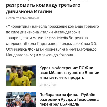
разгромить команду третьего
дивизиона Италии
Оставьте комментарий
«Фиорентина» нанесла поражение команде третьего
по силе дивизиона Италии «Катандзаро» в
товарищеском матче. Legion-Media Встреча на
стадионе «Виола Парк» завершилась со счётом 3:0.
Отличились Жонатан Иконе (54-я минута), Роландо
Мандрагора (61) и Александр Кокорин …
Курс на обострение: ПСЖ не
взял Мбаппе в турне по Японии
и пытается его продать
23.07.2023
По баранке на финал: Рублёв
разгромил Рууда, а Тимофеева
переиграла Байндль