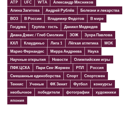
ATP
UFC
WTA
Александр Мясников
Алина Загитова
Андрей Рублёв
Болезни и лекарства
ВОЗ
В России
Владимир Федотов
В мире
Госдума
Группа - гость
Даниил Медведев
Диана Дэвис / Глеб Смолкин
ЗОЖ
Зухра Павлова
КХЛ
Клаудиньо
Лига 1
Лёгкая атлетика
МОК
Марио Фернандес
Мирра Андреева
Наука
Научные открытия
Новости
Олимпийские игры
ПФК ЦСКА
Пари Сен-Жермен
РПЛ
Россия
Смешанные единоборства
Спорт
Спортсмен
Теннис
Ученые
ФК Зенит
Футбол
конкурсы
необычное
победители
фотографии
художники
япония