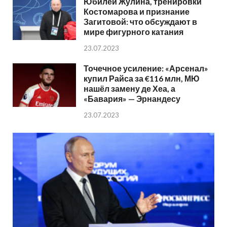
Юбилей Жулина, тренировки
Костомарова и признание
Загитовой: что обсуждают в
мире фигурного катания
23.07.2023
Точечное усиление: «Арсенал»
купил Райса за €116 млн, МЮ
нашёл замену де Хеа, а
«Бавария» — Эрнандесу
23.07.2023