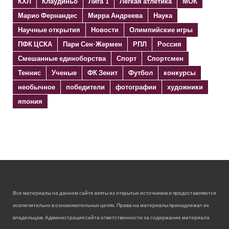
КХЛ
Клаудиньо
Лига 1
Лёгкая атлетика
МОК
Марио Фернандес
Мирра Андреева
Наука
Научные открытия
Новости
Олимпийские игры
ПФК ЦСКА
Пари Сен-Жермен
РПЛ
Россия
Смешанные единоборства
Спорт
Спортсмен
Теннис
Ученые
ФК Зенит
Футбол
конкурсы
необычное
победители
фотографии
художники
япония
Все материалы на данном сайте взяты из открытых источников и предоставляются
исключительно в ознакомительных целях. Права на материалы принадлежат их
владельцам. Администрация сайта ответственности за содержание материала