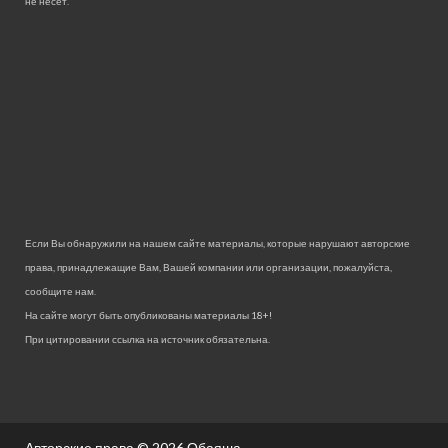
не несет.
Если Вы обнаружили на нашем сайте материалы, которые нарушают авторские
права, принадлежащие Вам, Вашей компании или организации, пожалуйста,
сообщите нам.
На сайте могут быть опубликованы материалы 18+!
При цитировании ссылка на источник обязательна.
Авторские права © 2026
Обаяша.
.