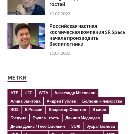
гостей
10.07.2023
Российская частная
космическая компания SR Space
начала производить
беспилотники
10.07.2023
МЕТКИ
ATP
UFC
WTA
Александр Мясников
Алина Загитова
Андрей Рублёв
Болезни и лекарства
ВОЗ
В России
Владимир Федотов
В мире
Госдума
Группа - гость
Даниил Медведев
Диана Дэвис / Глеб Смолкин
ЗОЖ
Зухра Павлова