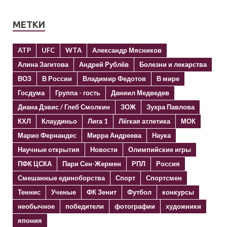
МЕТКИ
ATP
UFC
WTA
Александр Мясников
Алина Загитова
Андрей Рублёв
Болезни и лекарства
ВОЗ
В России
Владимир Федотов
В мире
Госдума
Группа - гость
Даниил Медведев
Диана Дэвис / Глеб Смолкин
ЗОЖ
Зухра Павлова
КХЛ
Клаудиньо
Лига 1
Лёгкая атлетика
МОК
Марио Фернандес
Мирра Андреева
Наука
Научные открытия
Новости
Олимпийские игры
ПФК ЦСКА
Пари Сен-Жермен
РПЛ
Россия
Смешанные единоборства
Спорт
Спортсмен
Теннис
Ученые
ФК Зенит
Футбол
конкурсы
необычное
победители
фотографии
художники
япония