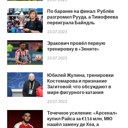
По баранке на финал: Рублёв
разгромил Рууда, а Тимофеева
переиграла Байндль
23.07.2023
Эракович провёл первую
тренировку в «Зените»
23.07.2023
Юбилей Жулина, тренировки
Костомарова и признание
Загитовой: что обсуждают в
мире фигурного катания
23.07.2023
Точечное усиление: «Арсенал»
купил Райса за €116 млн, МЮ
нашёл замену де Хеа, а