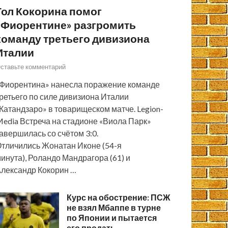
Гол Кокорина помог
«Фиорентине» разгромить
команду третьего дивизиона
Италии
ставьте комментарий
Фиорентина» нанесла поражение команде
ретьего по силе дивизиона Италии
Катандзаро» в товарищеском матче. Legion-
edia Встреча на стадионе «Виола Парк»
авершилась со счётом 3:0.
тличились Жонатан Иконе (54-я
инута), Роландо Мандрагора (61) и
лександр Кокорин …
Курс на обострение: ПСЖ
не взял Мбаппе в турне
по Японии и пытается
его продать