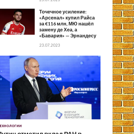
Точечное усиление:
«Арсенал» купил Райса
за €116 млн, МЮ нашёл
замену де Хеа, а
«Бавария» — Эрнандесу
23.07.2023
ЕХНОЛОГИИ
Путин отметил вклад РАН в