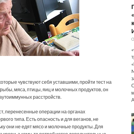
О
«
т
«
M
з
торые чувствуют себя уставшими, пройти тест на
О
 рыбы, мяса, птицы, яиц и молочных продуктов, он
м
 аутоиммунных расстройств.
А
ст, перенесенные операции на органах
вого типа. Есть опасность и для веганов, не
у они не едят мясо и молочные продукты. Для
з крови, а кому-то потребуются дополнительные