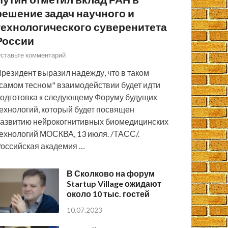
решение задач научного и
технологического суверенитета
России
ставьте комментарий
резидент выразил надежду, что в таком
самом тесном" взаимодействии будет идти
одготовка к следующему Форуму будущих
ехнологий, который будет посвящен
азвитию нейрокогнитивных биомедицинских
ехнологий МОСКВА, 13 июля. /ТАСС/.
оссийская академия …
В Сколково на форум
Startup Village ожидают
около 10 тыс. гостей
10.07.2023