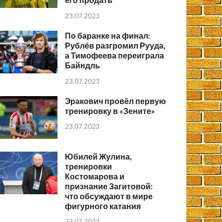
23.07.2023
По баранке на финал:
Рублёв разгромил Рууда,
а Тимофеева переиграла
Байндль
23.07.2023
Эракович провёл первую
тренировку в «Зените»
23.07.2023
Юбилей Жулина,
тренировки
Костомарова и
признание Загитовой:
что обсуждают в мире
фигурного катания
23.07.2023