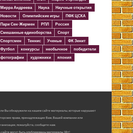
Мирра Андреева
Наука
Научные открытия
Новости
Олимпийские игры
ПФК ЦСКА
Пари Сен-Жермен
РПЛ
Россия
Смешанные единоборства
Спорт
Спортсмен
Теннис
Ученые
ФК Зенит
Футбол
конкурсы
необычное
победители
фотографии
художники
япония
сли Вы обнаружили на нашем сайте материалы, которые нарушают
вторские права, принадлежащие Вам, Вашей компании или
ганизации, пожалуйста, сообщите нам.
 сайте могут быть опубликованы материалы 18+!