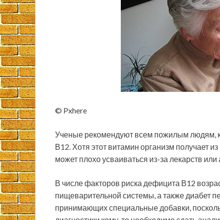
© Pxhere
Ученые рекомендуют всем пожилым людям, ко
В12. Хотя этот витамин организм получает из
может плохо усваиваться из-за лекарств или
В числе факторов риска дефицита В12 возра
пищеварительной системы, а также диабет пер
принимающих специальные добавки, поскольк
диагностики кому-то необходимо сдать анали