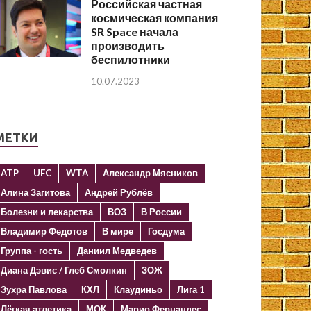
Российская частная
космическая компания
SR Space начала
производить
беспилотники
10.07.2023
МЕТКИ
ATP
UFC
WTA
Александр Мясников
Алина Загитова
Андрей Рублёв
Болезни и лекарства
ВОЗ
В России
Владимир Федотов
В мире
Госдума
Группа - гость
Даниил Медведев
Диана Дэвис / Глеб Смолкин
ЗОЖ
Зухра Павлова
КХЛ
Клаудиньо
Лига 1
Лёгкая атлетика
МОК
Марио Фернандес