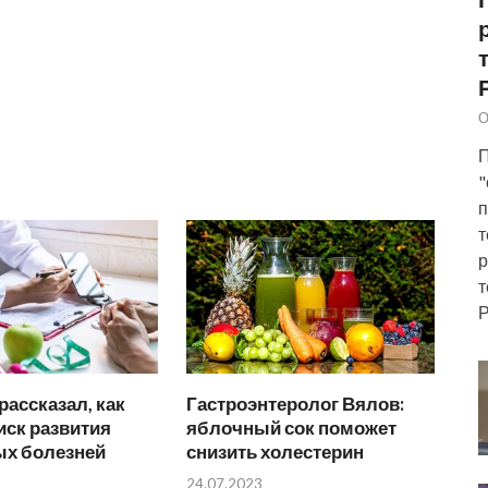
О
П
"
п
т
р
т
Р
рассказал, как
Гастроэнтеролог Вялов:
иск развития
яблочный сок поможет
ых болезней
снизить холестерин
24.07.2023