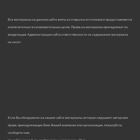
Все материалы на данном сайте взяты из открытых источников и предоставляются
исключительно в ознакомительных целях. Права на материалы принадлежат их
владельцам. Администрация сайта ответственности за содержание материала
не несет.
Если Вы обнаружили на нашем сайте материалы, которые нарушают авторские
права, принадлежащие Вам, Вашей компании или организации, пожалуйста,
сообщите нам.
На сайте могут быть опубликованы материалы 18+!