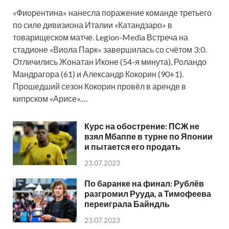
«Фиорентина» нанесла поражение команде третьего
по силе дивизиона Италии «Катандзаро» в
товарищеском матче. Legion-Media Встреча на
стадионе «Виола Парк» завершилась со счётом 3:0.
Отличились Жонатан Иконе (54-я минута), Роландо
Мандрагора (61) и Александр Кокорин (90+1).
Прошедший сезон Кокорин провёл в аренде в
кипрском «Арисе».…
Курс на обострение: ПСЖ не
взял Мбаппе в турне по Японии
и пытается его продать
23.07.2023
По баранке на финал: Рублёв
разгромил Рууда, а Тимофеева
переиграла Байндль
23.07.2023