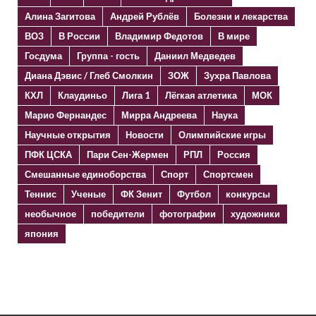
Алина Загитова
Андрей Рублёв
Болезни и лекарства
ВОЗ
В России
Владимир Федотов
В мире
Госдума
Группа - гость
Даниил Медведев
Диана Дэвис / Глеб Смолкин
ЗОЖ
Зухра Павлова
КХЛ
Клаудиньо
Лига 1
Лёгкая атлетика
МОК
Марио Фернандес
Мирра Андреева
Наука
Научные открытия
Новости
Олимпийские игры
ПФК ЦСКА
Пари Сен-Жермен
РПЛ
Россия
Смешанные единоборства
Спорт
Спортсмен
Теннис
Ученые
ФК Зенит
Футбол
конкурсы
необычное
победители
фотографии
художники
япония