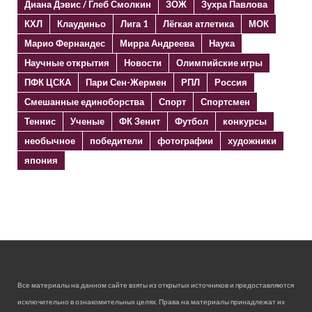
Диана Дэвис / Глеб Смолкин
ЗОЖ
Зухра Павлова
КХЛ
Клаудиньо
Лига 1
Лёгкая атлетика
МОК
Марио Фернандес
Мирра Андреева
Наука
Научные открытия
Новости
Олимпийские игры
ПФК ЦСКА
Пари Сен-Жермен
РПЛ
Россия
Смешанные единоборства
Спорт
Спортсмен
Теннис
Ученые
ФК Зенит
Футбол
конкурсы
необычное
победители
фотографии
художники
япония
Все материалы на данном сайте взяты из открытых источников и предоставляются
исключительно в ознакомительных целях. Права на материалы принадлежат их