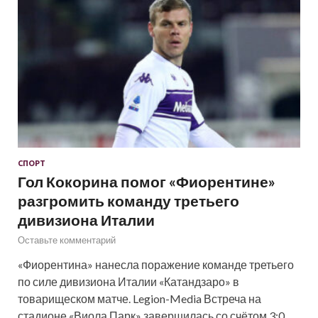
СПОРТ
Гол Кокорина помог «Фиорентине»
разгромить команду третьего
дивизиона Италии
Оставьте комментарий
«Фиорентина» нанесла поражение команде третьего
по силе дивизиона Италии «Катандзаро» в
товарищеском матче. Legion-Media Встреча на
стадионе «Виола Парк» завершилась со счётом 3:0.