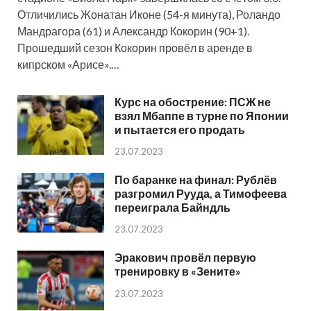
Отличились Жонатан Иконе (54-я минута), Роландо
Мандрагора (61) и Александр Кокорин (90+1).
Прошедший сезон Кокорин провёл в аренде в
кипрском «Арисе».…
Курс на обострение: ПСЖ не
взял Мбаппе в турне по Японии
и пытается его продать
23.07.2023
По баранке на финал: Рублёв
разгромил Рууда, а Тимофеева
переиграла Байндль
23.07.2023
Эракович провёл первую
тренировку в «Зените»
23.07.2023