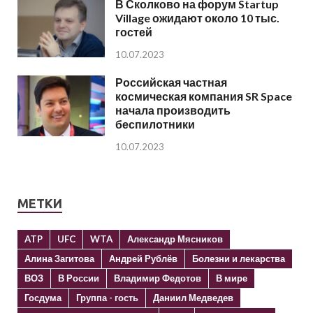
В Сколково на форум Startup
Village ожидают около 10 тыс.
гостей
10.07.2023
Российская частная
космическая компания SR Space
начала производить
беспилотники
10.07.2023
МЕТКИ
ATP
UFC
WTA
Александр Мясников
Алина Загитова
Андрей Рублёв
Болезни и лекарства
ВОЗ
В России
Владимир Федотов
В мире
Госдума
Группа - гость
Даниил Медведев