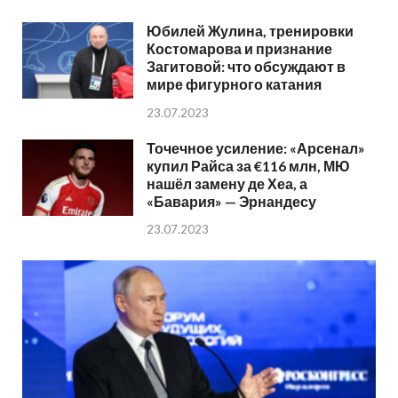
Юбилей Жулина, тренировки
Костомарова и признание
Загитовой: что обсуждают в
мире фигурного катания
23.07.2023
Точечное усиление: «Арсенал»
купил Райса за €116 млн, МЮ
нашёл замену де Хеа, а
«Бавария» — Эрнандесу
23.07.2023