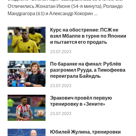
Отличились Жонатан Иконе (54-я минута), Роландо
Мандрагора (61) и Александр Кокорин …
Курс на обострение: ПСЖ не
взял Мбаппе в турне по Японии
и пытается его продать
23.07.2023
По баранке на финал: Рублёв
разгромил Рууда, а Тимофеева
переиграла Байндль
23.07.2023
Эракович провёл первую
тренировку в «Зените»
23.07.2023
Юбилей Жулина, тренировки