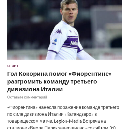
СПОРТ
Гол Кокорина помог «Фиорентине»
разгромить команду третьего
дивизиона Италии
Оставьте комментарий
«Фиорентина» нанесла поражение команде третьего
по силе дивизиона Италии «Катандзаро» в
товарищеском матче. Legion-Media Встреча на
стадионе «Виола Парк» завершилась со счётом 3:0.