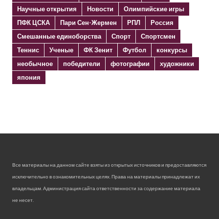
Научные открытия
Новости
Олимпийские игры
ПФК ЦСКА
Пари Сен-Жермен
РПЛ
Россия
Смешанные единоборства
Спорт
Спортсмен
Теннис
Ученые
ФК Зенит
Футбол
конкурсы
необычное
победители
фотографии
художники
япония
Все материалы на данном сайте взяты из открытых источников и предоставляются
исключительно в ознакомительных целях. Права на материалы принадлежат их
владельцам. Администрация сайта ответственности за содержание материала
не несет.